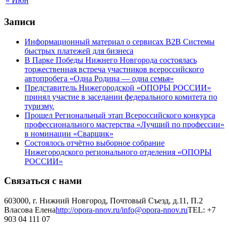
« Июн
Записи
Информационный материал о сервисах В2В Системы
быстрых платежей для бизнеса
В Парке Победы Нижнего Новгорода состоялась
торжественная встреча участников всероссийского
автопробега «Одна Родина — одна семья»
Представитель Нижегородской «ОПОРЫ РОССИИ»
принял участие в заседании федерального комитета по
туризму.
Прошел Региональный этап Всероссийского конкурса
профессионального мастерства «Лучший по профессии»
в номинации «Сварщик»
Состоялось отчётно выборное собрание
Нижегородского регионального отделения «ОПОРЫ
РОССИИ»
Связаться с нами
603000, г. Нижний Новгород, Почтовый Съезд, д.11, П.2
Власова Елена
http://opora-nnov.ru/
info@opora-nnov.ru
TEL: +7
903 04 111 07