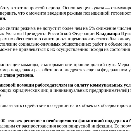
аботу в этот непростой период. Основная цель указа — стимули
ердить, что с момента введения режима повышенной готовности
тин
.
то до снятия режима не допустит более чем на 5% снижение числе
ных Указами Президента Российской Федерации
Владимира Пут
мерах по обеспечению санитарно-эпидемиологического благополу
ствление социально-значимых общественных работ в объеме не м
о может не привлекаться к их осуществлению исходя из состоян
настоящие команды, с которыми они прошли долгий путь. Меры
о мер поддержки разработано и внедряется еще на федеральном
ил
глава региона
.
нсовой помощи работодателям
на оплату коммунальных усл
ющих юридических лиц и индивидуальных предпринимателей) з
й.
казывать содействие в создании на их объектах обсерваторов д
100 человек
решение о необходимости финансовой поддержки 
давшим от распространения короновирусной инфекции. Ее пору