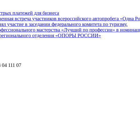
трых платежей для бизнеса
енная встреча участников всероссийского автопробега «Одна Р
участие в заседании федерального комитета по туризму.
офессионального мастерства «Лучший по профессии» в номина
го регионального отделения «ОПОРЫ РОССИИ»
 04 111 07