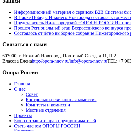
Записи
Информационный материал о сервисах В2В Системы быс
В Парке Победы Нижнего Новгорода состоялась торжеств
Представитель Нижегородской «ОПОРЫ РОССИИ» принял 
Прошел Региональный этап Всероссийского конкурса пр
Состоялось отчётно выборное собрание Нижегородско
Связаться с нами
603000, г. Нижний Новгород, Почтовый Съезд, д.11, П.2
Власова Елена
http://opora-nnov.ru/
info@opora-nnov.ru
TEL: +7 903
Опора России
Главная
О нас
Совет
Контрольно-ревизионная комиссия
Комитеты и комиссии
Местные отделения
Проекты
Бюро по защите прав предпринимателей
Стать членом ОПОРЫ РОССИИ