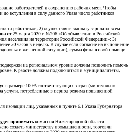
рование работодателей к сохранению рабочих мест. Чтобы
 до вступления в силу данного Указа число работников
нности работников; 2) осуществлять выплату зарплаты всем
ина
от 25 марта 2020 г. №206 «Об объявлении в Российской
чия населения на территории Российской Федерации»; 3)
енее 20 часов в неделю. В случае если согласие на выполнение
ия здоровья и жизненной ситуации), сумма финансовой помощи
 поддержки на региональном уровне должны позволить помочь
 уровне. К работе должны подключиться и муниципалитеты,
уг
в размере 100% соответствующих затрат (минимально
а услуги, потребленные в период режима повышенной
ля изоляции лиц, указанных в пункте 6.1 Указа Губернатора
будет принимать
комиссия Нижегородской области
чено создать министерству промышленности, торговли