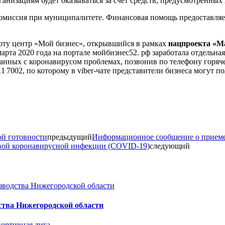
низациям будет оказываться за счет средств, предусмотренных 
омиссия при муниципалитете. Финансовая помощь предоставляет
оту центр «Мой бизнес», открывшийся в рамках
нацпроекта «Ма
 марта 2020 года на портале мойбизнес52. рф заработала отдельн
анных с коронавирусом проблемах, позвонив по телефону горяч
1 7002, по которому в viber-чате представители бизнеса могут 
ой готовности
предыдущий
Информационное сообщение о приеме 
овой коронавирусной инфекции (COVID-19)
следующий
ства Нижегородской области