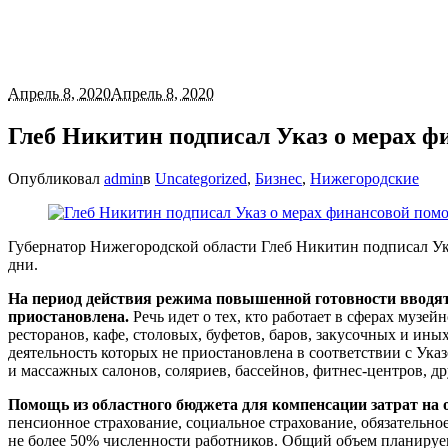
Апрель 8, 2020
Апрель 8, 2020
Глеб Никитин подписал Указ о мерах 
Опубликовал
admin
в
Uncategorized
,
Бизнес
,
Нижегородские
Губернатор Нижегородской области Глеб Никитин подписал У
дни.
На период действия режима повышенной готовности вводя
приостановлена.
Речь идет о тех, кто работает в сферах музе
ресторанов, кафе, столовых, буфетов, баров, закусочных и и
деятельность которых не приостановлена в соответствии с Ука
и массажных салонов, соляриев, бассейнов, фитнес-центров, д
Помощь из областного бюджета для компенсации затрат на 
пенсионное страхование, социальное страхование, обязательно
не более 50% численности работников. Общий объем планируе