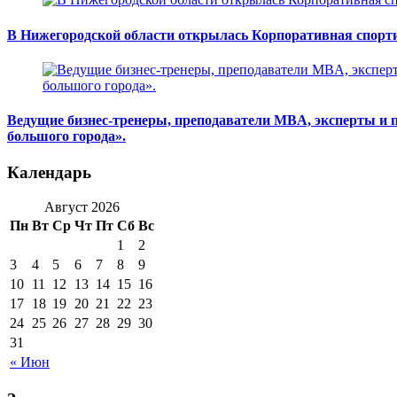
В Нижегородской области открылась Корпоративная спорт
Ведущие бизнес-тренеры, преподаватели MBA, эксперты и 
большого города».
Календарь
Август 2026
Пн
Вт
Ср
Чт
Пт
Сб
Вс
1
2
3
4
5
6
7
8
9
10
11
12
13
14
15
16
17
18
19
20
21
22
23
24
25
26
27
28
29
30
31
« Июн