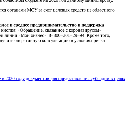
в областном бюджете на 2020 год данному министерству.
ся органами МСУ за счет целевых средств из областного
лое и среднее предпринимательство и поддержка
ая кнопка: «Обращение, связанное с коронавирусом».
ей линии «Мой бизнес»: 8−800−301−29−94. Кроме того,
получить оперативную консультацию в условиях риска
в 2020 году документов для предоставления субсидии в целях