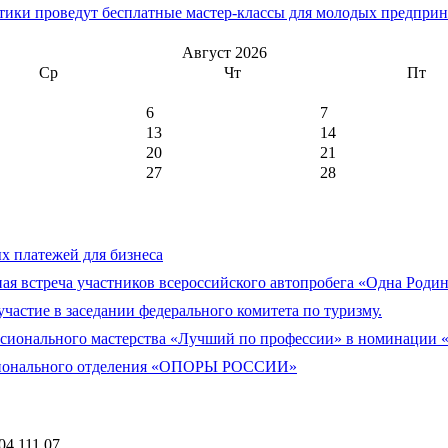
тики проведут бесплатные мастер-классы для молодых предприн
Август 2026
Ср
Чт
Пт
6
7
13
14
20
21
27
28
 платежей для бизнеса
я встреча участников всероссийского автопробега «Одна Родин
тие в заседании федерального комитета по туризму.
ссионального мастерства «Лучший по профессии» в номинации
егионального отделения «ОПОРЫ РОССИИ»
04 111 07