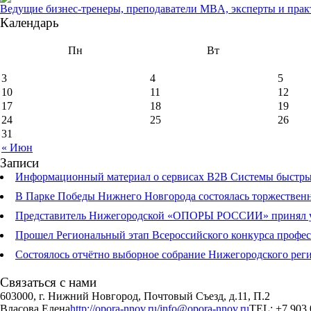
Ведущие бизнес-тренеры, преподаватели MBA, эксперты и прак
Календарь
Пн
Вт
3
4
5
10
11
12
17
18
19
24
25
26
31
« Июн
Записи
Информационный материал о сервисах В2В Системы быстрых
В Парке Победы Нижнего Новгорода состоялась торжественна
Представитель Нижегородской «ОПОРЫ РОССИИ» принял учас
Прошел Региональный этап Всероссийского конкурса профе
Состоялось отчётно выборное собрание Нижегородского р
Связаться с нами
603000, г. Нижний Новгород, Почтовый Съезд, д.11, П.2
Власова Елена
http://opora-nnov.ru/
info@opora-nnov.ru
TEL: +7 903 