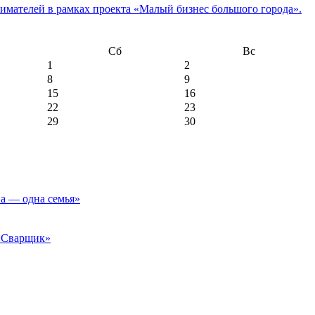
имателей в рамках проекта «Малый бизнес большого города».
Сб
Вс
1
2
8
9
15
16
22
23
29
30
а — одна семья»
 «Сварщик»