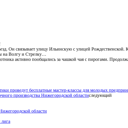
!
зд. Он связывает улицу Ильинскую с улицей Рождественской. Кт
ды на Волгу и Стрелку…
отника активно пообщались за чашкой чая с пирогами. Продол
тики проведут бесплатные мастер-классы для молодых предприн
очного производства Нижегородской области
следующий
 Нижегородской области
 лига