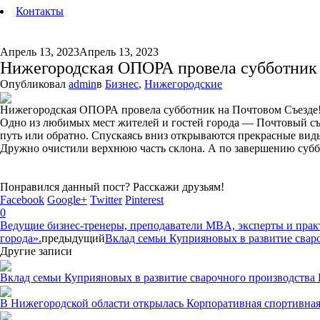
Контакты
Апрель 13, 2023
Апрель 13, 2023
Нижегородская ОПОРА провела субботник
Опубликовал
admin
в
Бизнес
,
Нижегородские
Нижегородская ОПОРА провела субботник на Почтовом Съезде
Одно из любимых мест жителей и гостей города — Почтовый съе
путь или обратно. Спускаясь вниз открываются прекрасные ви
Дружно очистили верхнюю часть склона. А по завершению субб
Понравился данный пост? Расскажи друзьям!
Facebook
Google+
Twitter
Pinterest
0
Ведущие бизнес-тренеры, преподаватели MBA, эксперты и прак
города».
предыдущий
Вклад семьи Куприяновых в развитие свар
Другие записи
Вклад семьи Куприяновых в развитие сварочного производства
В Нижегородской области открылась Корпоративная спортивная