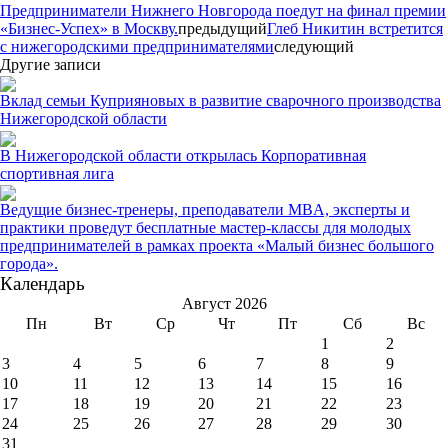
Предприниматели Нижнего Новгорода поедут на финал премии
«Бизнес-Успех» в Москву.
предыдущий
Глеб Никитин встретится
с нижегородскими предпринимателями
следующий
Другие записи
Вклад семьи Куприяновых в развитие сварочного производства
Нижегородской области
В Нижегородской области открылась Корпоративная
спортивная лига
Ведущие бизнес-тренеры, преподаватели MBA, эксперты и
практики проведут бесплатные мастер-классы для молодых
предпринимателей в рамках проекта «Малый бизнес большого
города».
Календарь
Август 2026
Пн
Вт
Ср
Чт
Пт
Сб
Вс
1
2
3
4
5
6
7
8
9
10
11
12
13
14
15
16
17
18
19
20
21
22
23
24
25
26
27
28
29
30
31