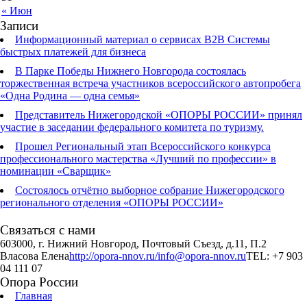
« Июн
Записи
Информационный материал о сервисах В2В Системы
быстрых платежей для бизнеса
В Парке Победы Нижнего Новгорода состоялась
торжественная встреча участников всероссийского автопробега
«Одна Родина — одна семья»
Представитель Нижегородской «ОПОРЫ РОССИИ» принял
участие в заседании федерального комитета по туризму.
Прошел Региональный этап Всероссийского конкурса
профессионального мастерства «Лучший по профессии» в
номинации «Сварщик»
Состоялось отчётно выборное собрание Нижегородского
регионального отделения «ОПОРЫ РОССИИ»
Связаться с нами
603000, г. Нижний Новгород, Почтовый Съезд, д.11, П.2
Власова Елена
http://opora-nnov.ru/
info@opora-nnov.ru
TEL: +7 903
04 111 07
Опора России
Главная