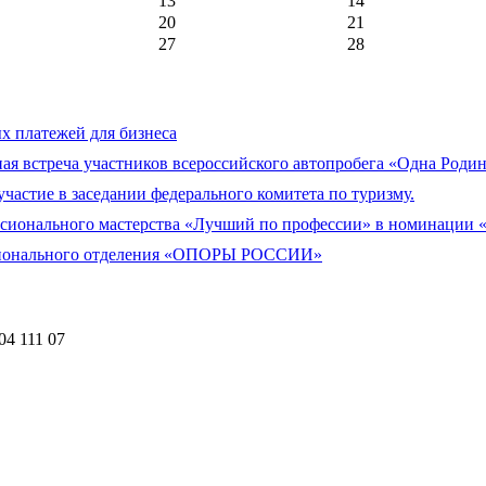
13
14
20
21
27
28
 платежей для бизнеса
я встреча участников всероссийского автопробега «Одна Родин
тие в заседании федерального комитета по туризму.
ссионального мастерства «Лучший по профессии» в номинации
егионального отделения «ОПОРЫ РОССИИ»
04 111 07