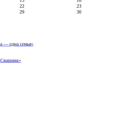
15
16
22
23
29
30
а — одна семья»
 «Сварщик»