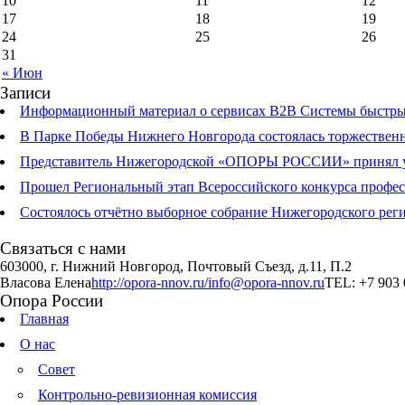
10
11
12
17
18
19
24
25
26
31
« Июн
Записи
Информационный материал о сервисах В2В Системы быстрых
В Парке Победы Нижнего Новгорода состоялась торжественна
Представитель Нижегородской «ОПОРЫ РОССИИ» принял учас
Прошел Региональный этап Всероссийского конкурса профе
Состоялось отчётно выборное собрание Нижегородского р
Связаться с нами
603000, г. Нижний Новгород, Почтовый Съезд, д.11, П.2
Власова Елена
http://opora-nnov.ru/
info@opora-nnov.ru
TEL: +7 903 
Опора России
Главная
О нас
Совет
Контрольно-ревизионная комиссия