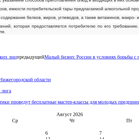
 указанием способов приготовления блюд и входящих в них основ
аров, емкости потребительской тары предлагаемой алкогольной пр
содержание белков, жиров, углеводов, а также витаминов, макро- 
ений, которая предоставляется потребителю по его требованию.
ля.
ских лиц
предыдущий
Малый бизнес России в условиях борьбы с 
 Нижегородской области
 лига
тики проведут бесплатные мастер-классы для молодых предприн
Август 2026
Ср
Чт
Пт
6
7