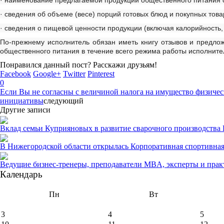
· наименование предлагаемой продукции общественного питания с
· сведения об объеме (весе) порций готовых блюд и покупных тов
· сведения о пищевой ценности продукции (включая калорийность, 
По-прежнему исполнитель обязан иметь книгу отзывов и предлож
общественного питания в течение всего режима работы исполните
Понравился данный пост? Расскажи друзьям!
Facebook
Google+
Twitter
Pinterest
0
Если Вы не согласны с величиной налога на имущество физиче
инициативы
следующий
Другие записи
Вклад семьи Куприяновых в развитие сварочного производства
В Нижегородской области открылась Корпоративная спортивная
Ведущие бизнес-тренеры, преподаватели MBA, эксперты и прак
Календарь
Пн
Вт
3
4
5