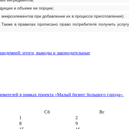
ных ингредиентов;
одукции и объеме ее порции;
и микроэлементов при добавлении их в процессе приготовления).
 Также в правилах прописано право потребителя получить услугу
пандемией: итоги, выводы и законодательные
имателей в рамках проекта «Малый бизнес большого города».
Сб
Вс
1
2
8
9