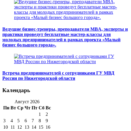
Ведущие бизнес-тренеры, преподаватели MBA, эксперты и
практики проведут бесплатные мастер-классы для
молодых предпринимателей в рамках проекта «Малый
бизнес большого города».
Встреча предпринимателей с сотрудниками ГУ МВД
России по Нижегородской области
Календарь
Август 2026
Пн
Вт
Ср
Чт
Пт
Сб
Вс
1
2
3
4
5
6
7
8
9
10
11
12
13
14
15
16