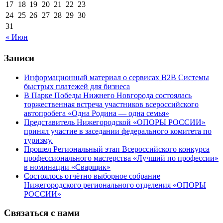
17
18
19
20
21
22
23
24
25
26
27
28
29
30
31
« Июн
Записи
Информационный материал о сервисах В2В Системы
быстрых платежей для бизнеса
В Парке Победы Нижнего Новгорода состоялась
торжественная встреча участников всероссийского
автопробега «Одна Родина — одна семья»
Представитель Нижегородской «ОПОРЫ РОССИИ»
принял участие в заседании федерального комитета по
туризму.
Прошел Региональный этап Всероссийского конкурса
профессионального мастерства «Лучший по профессии»
в номинации «Сварщик»
Состоялось отчётно выборное собрание
Нижегородского регионального отделения «ОПОРЫ
РОССИИ»
Связаться с нами