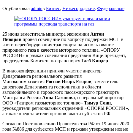
Опубликовал
admin
в
Бизнес
,
Нижегородские
,
Федеральные
25 июня заместитель министра экономики
Антон
Инюцын
провел совещание по вопросу поддержки МСП в
части переоборудования транспорта на использование
природного газа в качестве моторного топлива. «ОПОРУ
РОССИИ» в рамках совещания представил Вице-президент,
председатель Комитета по транспорту
Глеб Киндер
.
В видеоконференции приняли участие директор
Департамента регионального развития
Минэкономразвития
России Игорь Егоров
, заместитель
директора Департамента госполитики в области
автомобильного и городского пассажирского транспорта
Минтранса России
Анна Сазонова
, генеральный директор
ООО «Газпром газомоторное топливо»
Тимур Соин
,
руководители региональных отделений «ОПОРЫ РОССИИ»,
а также представители органов власти субъектов РФ.
Согласно Постановлению Правительства РФ от 19 июня 2020
года №886 для субъектов МСП и граждан утверждены новые