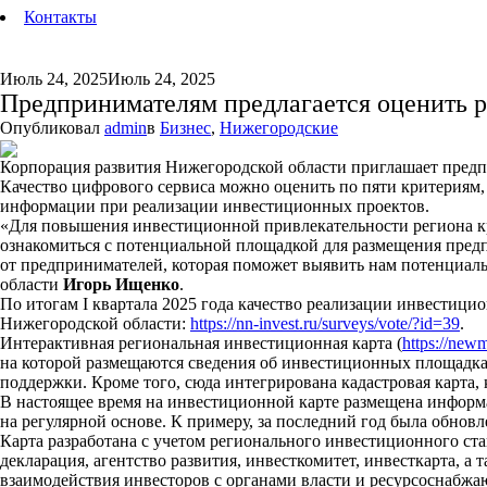
Контакты
Июль 24, 2025
Июль 24, 2025
Предпринимателям предлагается оценить 
Опубликовал
admin
в
Бизнес
,
Нижегородские
Корпорация развития Нижегородской области приглашает предп
Качество цифрового сервиса можно оценить по пяти критериям, 
информации при реализации инвестиционных проектов.
«Для повышения инвестиционной привлекательности региона кр
ознакомиться с потенциальной площадкой для размещения предп
от предпринимателей, которая поможет выявить нам потенциал
области
Игорь Ищенко
.
По итогам
I
квартала 2025 года качество реализации инвестици
Нижегородской области:
https://nn-invest.ru/surveys/vote/?id=39
.
Интерактивная региональная инвестиционная карта (
https://newm
на которой размещаются сведения об инвестиционных площадка
поддержки. Кроме того, сюда интегрирована кадастровая карта,
В настоящее время на инвестиционной карте размещена информа
на регулярной основе. К примеру, за последний год была обно
Карта разработана с учетом регионального инвестиционного ст
декларация, агентство развития, инвесткомитет, инвесткарта, 
взаимодействия инвесторов с органами власти и ресурсоснабжа