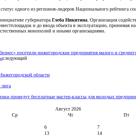
 статус одного из регионов-лидеров Национального рейтинга со
 инициативе губернатора
Глеба Никитина
. Организация содейст
вестплощадок и до ввода объекта в эксплуатацию, принимая на 
 естественных монополий и иными организациями.
бизнес» посетили нижегородские предприятия малого и среднег
ты
следующий
 Нижегородской области
 лига
тики проведут бесплатные мастер-классы для молодых предприн
Август 2026
Ср
Чт
Пт
6
7
13
14