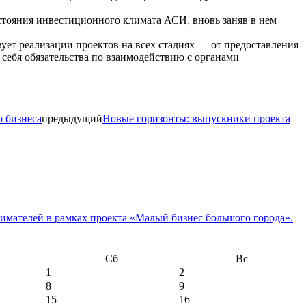
стояния инвестиционного климата АСИ, вновь заняв в нем
вует реализации проектов на всех стадиях — от предоставления
себя обязательства по взаимодействию с органами
о бизнеса
предыдущий
Новые горизонты: выпускники проекта
имателей в рамках проекта «Малый бизнес большого города».
Сб
Вс
1
2
8
9
15
16