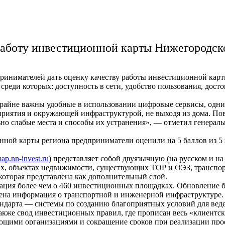
работу инвестиционной карты Нижегородск
ринимателей дать оценку качеству работы инвестиционной карт
среди которых: доступность в сети, удобство пользования, дост
айне важны удобные в использовании цифровые сервисы, одним 
риятия и окружающей инфраструктурой, не выходя из дома. Пов
ьно слабые места и способы их устранения», — отметил генера
онной карты региона предприниматели оценили на 5 баллов из 
ap.nn-invest.ru
) представляет собой двуязычную (на русском и н
х, объектах недвижимости, существующих ТОР и ОЭЗ, транспор
 которая представлена как дополнительный слой.
ция более чем о 460 инвестиционных площадках. Обновление ба
влена информация о транспортной и инженерной инфраструктуре.
андарта — системы по созданию благоприятных условий для вед
а также свод инвестиционных правил, где прописан весь «клиент
ющими организациями и сокращение сроков при реализации прое