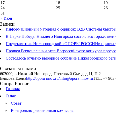
17
18
19
24
25
26
31
« Июн
Записи
Информационный материал о сервисах В2В Системы быстрых
В Парке Победы Нижнего Новгорода состоялась торжественна
Представитель Нижегородской «ОПОРЫ РОССИИ» принял учас
Прошел Региональный этап Всероссийского конкурса профе
Состоялось отчётно выборное собрание Нижегородского р
Связаться с нами
603000, г. Нижний Новгород, Почтовый Съезд, д.11, П.2
Власова Елена
http://opora-nnov.ru/
info@opora-nnov.ru
TEL: +7 903 
Опора России
Главная
О нас
Совет
Контрольно-ревизионная комиссия