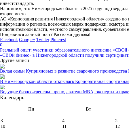
инвестстандарта.
Напомним, что Нижегородская область в 2025 году подтвердила
второе место.
АО «Корпорация развития Нижегородской области» создано по
информации о регионе, возможных мерах поддержки, осмотра ин
исполнительной власти, местного самоуправления, субъектами
Понравился данный пост? Расскажи друзьям!
Facebook
Google+
Twitter
Pinterest
0
Реальный опыт: участники образовательного интенсива «СВОй 
«СВОй бизнес» в Нижегородской области получили сертифика
Другие записи
Вклад семьи Куприяновых в развитие сварочного производства
В Нижегородской области открылась Корпоративная спортивная
Ведущие бизнес-тренеры, преподаватели MBA, эксперты и прак
Календарь
Пн
Вт
3
4
5
10
11
12