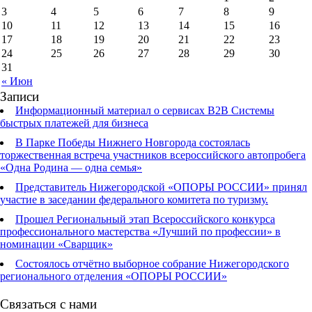
3
4
5
6
7
8
9
10
11
12
13
14
15
16
17
18
19
20
21
22
23
24
25
26
27
28
29
30
31
« Июн
Записи
Информационный материал о сервисах В2В Системы
быстрых платежей для бизнеса
В Парке Победы Нижнего Новгорода состоялась
торжественная встреча участников всероссийского автопробега
«Одна Родина — одна семья»
Представитель Нижегородской «ОПОРЫ РОССИИ» принял
участие в заседании федерального комитета по туризму.
Прошел Региональный этап Всероссийского конкурса
профессионального мастерства «Лучший по профессии» в
номинации «Сварщик»
Состоялось отчётно выборное собрание Нижегородского
регионального отделения «ОПОРЫ РОССИИ»
Связаться с нами