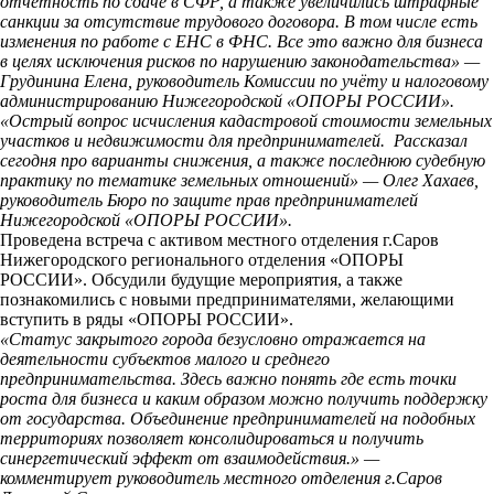
отчётность по сдаче в СФР, а также увеличились штрафные
санкции за отсутствие трудового договора. В том числе есть
изменения по работе с ЕНС в ФНС. Все это важно для бизнеса
в целях исключения рисков по нарушению законодательства» —
Грудинина Елена, руководитель Комиссии по учёту и налоговому
администрированию Нижегородской «ОПОРЫ РОССИИ».
«Острый вопрос исчисления кадастровой стоимости земельных
участков и недвижимости для предпринимателей. Рассказал
сегодня про варианты снижения, а также последнюю судебную
практику по тематике земельных отношений» — Олег Хахаев,
руководитель Бюро по защите прав предпринимателей
Нижегородской «ОПОРЫ РОССИИ».
Проведена встреча с активом местного отделения г.Саров
Нижегородского регионального отделения «ОПОРЫ
РОССИИ». Обсудили будущие мероприятия, а также
познакомились с новыми предпринимателями, желающими
вступить в ряды «ОПОРЫ РОССИИ».
«Статус закрытого города безусловно отражается на
деятельности субъектов малого и среднего
предпринимательства. Здесь важно понять где есть точки
роста для бизнеса и каким образом можно получить поддержку
от государства. Объединение предпринимателей на подобных
территориях позволяет консолидироваться и получить
синергетический эффект от взаимодействия.» —
комментирует руководитель местного отделения г.Саров