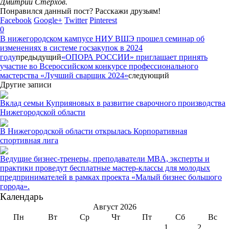
Дмитрий Стерхов.
Понравился данный пост? Расскажи друзьям!
Facebook
Google+
Twitter
Pinterest
0
В нижегородском кампусе НИУ ВШЭ прошел семинар об
изменениях в системе госзакупок в 2024
году
предыдущий
«ОПОРА РОССИИ» приглашает принять
участие во Всероссийском конкурсе профессионального
мастерства «Лучший сварщик 2024»
следующий
Другие записи
Вклад семьи Куприяновых в развитие сварочного производства
Нижегородской области
В Нижегородской области открылась Корпоративная
спортивная лига
Ведущие бизнес-тренеры, преподаватели MBA, эксперты и
практики проведут бесплатные мастер-классы для молодых
предпринимателей в рамках проекта «Малый бизнес большого
города».
Календарь
Август 2026
Пн
Вт
Ср
Чт
Пт
Сб
Вс
1
2