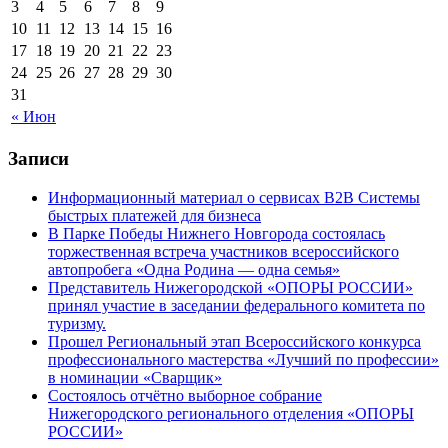
3
4
5
6
7
8
9
10
11
12
13
14
15
16
17
18
19
20
21
22
23
24
25
26
27
28
29
30
31
« Июн
Записи
Информационный материал о сервисах В2В Системы
быстрых платежей для бизнеса
В Парке Победы Нижнего Новгорода состоялась
торжественная встреча участников всероссийского
автопробега «Одна Родина — одна семья»
Представитель Нижегородской «ОПОРЫ РОССИИ»
принял участие в заседании федерального комитета по
туризму.
Прошел Региональный этап Всероссийского конкурса
профессионального мастерства «Лучший по профессии»
в номинации «Сварщик»
Состоялось отчётно выборное собрание
Нижегородского регионального отделения «ОПОРЫ
РОССИИ»