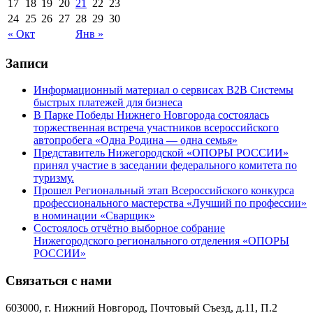
17
18
19
20
21
22
23
24
25
26
27
28
29
30
« Окт
Янв »
Записи
Информационный материал о сервисах В2В Системы
быстрых платежей для бизнеса
В Парке Победы Нижнего Новгорода состоялась
торжественная встреча участников всероссийского
автопробега «Одна Родина — одна семья»
Представитель Нижегородской «ОПОРЫ РОССИИ»
принял участие в заседании федерального комитета по
туризму.
Прошел Региональный этап Всероссийского конкурса
профессионального мастерства «Лучший по профессии»
в номинации «Сварщик»
Состоялось отчётно выборное собрание
Нижегородского регионального отделения «ОПОРЫ
РОССИИ»
Связаться с нами
603000, г. Нижний Новгород, Почтовый Съезд, д.11, П.2