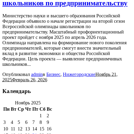
школьников по предпринимательству
Министерство науки и высшего образования Российской
Федерации объявило о начале регистрации на второй сезон
Всероссийской олимпиады школьников по
предпринимательству. Масштабный профориентационный
проект пройдет с ноября 2025 по апрель 2026 года.
Олимпиада направлена на формирование нового поколения
предпринимателей, которые смогут внести значительный
вклад в развитие экономики и общества Российской
Федерации. Цель проекта — выявление предприимчивых
школьников...
Опубликовал
admin
в
Бизнес
,
Нижегородские
Ноябрь 21,
2025
Февраль 26, 2026
Календарь
Ноябрь 2025
Пн
Вт
Ср
Чт
Пт
Сб
Вс
1
2
3
4
5
6
7
8
9
10
11
12
13
14
15
16