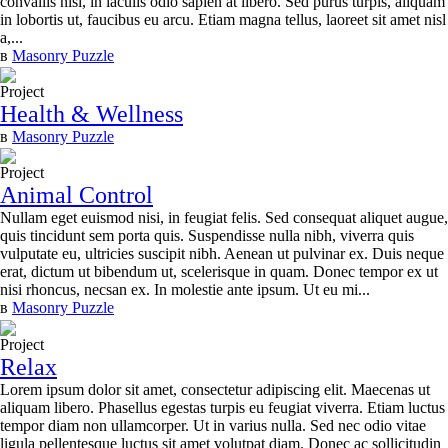
convallis nisl, in iaculis odio sapien at libero. Sed purus turpis, aliquam
in lobortis ut, faucibus eu arcu. Etiam magna tellus, laoreet sit amet nisl
a,...
в
Masonry Puzzle
Project
Health & Wellness
в
Masonry Puzzle
Project
Animal Control
Nullam eget euismod nisi, in feugiat felis. Sed consequat aliquet augue,
quis tincidunt sem porta quis. Suspendisse nulla nibh, viverra quis
vulputate eu, ultricies suscipit nibh. Aenean ut pulvinar ex. Duis neque
erat, dictum ut bibendum ut, scelerisque in quam. Donec tempor ex ut
nisi rhoncus, necsan ex. In molestie ante ipsum. Ut eu mi...
в
Masonry Puzzle
Project
Relax
Lorem ipsum dolor sit amet, consectetur adipiscing elit. Maecenas ut
aliquam libero. Phasellus egestas turpis eu feugiat viverra. Etiam luctus
tempor diam non ullamcorper. Ut in varius nulla. Sed nec odio vitae
ligula pellentesque luctus sit amet volutpat diam. Donec ac sollicitudin