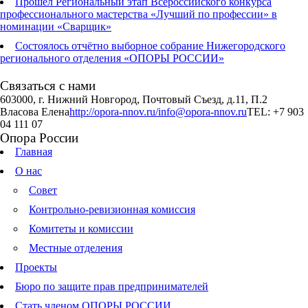
Прошел Региональный этап Всероссийского конкурса
профессионального мастерства «Лучший по профессии» в
номинации «Сварщик»
Состоялось отчётно выборное собрание Нижегородского
регионального отделения «ОПОРЫ РОССИИ»
Связаться с нами
603000, г. Нижний Новгород, Почтовый Съезд, д.11, П.2
Власова Елена
http://opora-nnov.ru/
info@opora-nnov.ru
TEL: +7 903
04 111 07
Опора России
Главная
О нас
Совет
Контрольно-ревизионная комиссия
Комитеты и комиссии
Местные отделения
Проекты
Бюро по защите прав предпринимателей
Стать членом ОПОРЫ РОССИИ