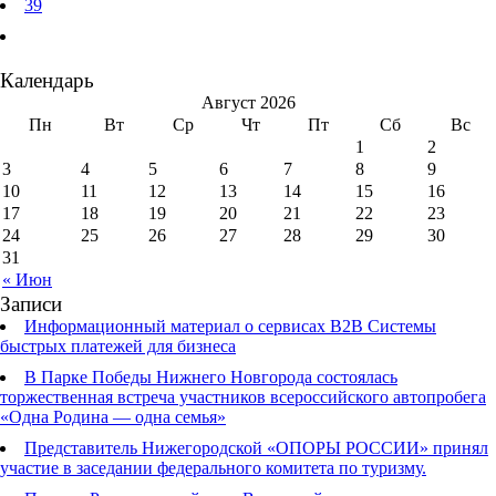
39
Календарь
Август 2026
Пн
Вт
Ср
Чт
Пт
Сб
Вс
1
2
3
4
5
6
7
8
9
10
11
12
13
14
15
16
17
18
19
20
21
22
23
24
25
26
27
28
29
30
31
« Июн
Записи
Информационный материал о сервисах В2В Системы
быстрых платежей для бизнеса
В Парке Победы Нижнего Новгорода состоялась
торжественная встреча участников всероссийского автопробега
«Одна Родина — одна семья»
Представитель Нижегородской «ОПОРЫ РОССИИ» принял
участие в заседании федерального комитета по туризму.