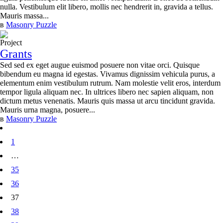
nulla. Vestibulum elit libero, mollis nec hendrerit in, gravida a tellus.
Mauris massa...
в
Masonry Puzzle
Project
Grants
Sed sed ex eget augue euismod posuere non vitae orci. Quisque
bibendum eu magna id egestas. Vivamus dignissim vehicula purus, a
elementum enim vestibulum rutrum. Nam molestie velit eros, interdum
tempor ligula aliquam nec. In ultrices libero nec sapien aliquam, non
dictum metus venenatis. Mauris quis massa ut arcu tincidunt gravida.
Mauris urna magna, posuere...
в
Masonry Puzzle
1
…
35
36
37
38