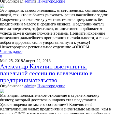
Опубликовал
admin
в
Нижегородские
Это праздник самостоятельных, ответственных, созидающих
людей, тех, кто не боится рисковать, решая важнейшие задачи.
Современную экономику уже невозможно представить без
предприятий малого и среднего бизнеса. Предприниматель
всегда энергичен, эффективен, инициативен и добивается
успеха даже в самые сложные времена. Примите искренние
пожелания дальнейшего процветания и стабильности, а также
доброго здоровья, сил и упорства на пути к успеху!
Нижегородское региональное отделение «ОПОРЫ...
Читать далее
0
Май 25, 2018
Август 22, 2018
Александр Калинин выступил на
панельной сессии по вовлечению в
предпринимательство
Опубликовал
admin
в
Нижегородские
Мы видим положительное отношение в стране к малому
бизнесу, который достаточно широко стал представлен.
Удовлетворены ли мы его состоянием? Конечно нет!
Капитализация малых предприятий значительно меньше, чем в
странах ОЭСР, у нас в среднем на предприятиях микробизнеса