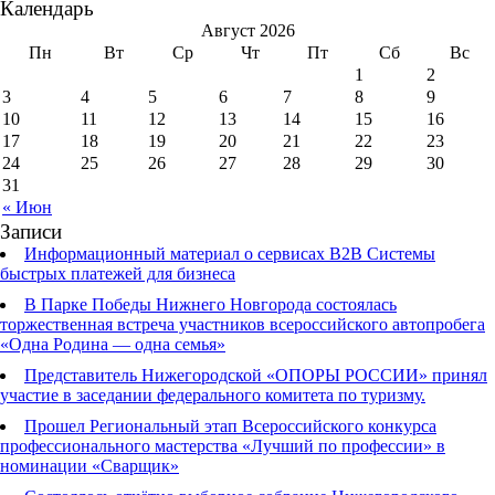
Календарь
Август 2026
Пн
Вт
Ср
Чт
Пт
Сб
Вс
1
2
3
4
5
6
7
8
9
10
11
12
13
14
15
16
17
18
19
20
21
22
23
24
25
26
27
28
29
30
31
« Июн
Записи
Информационный материал о сервисах В2В Системы
быстрых платежей для бизнеса
В Парке Победы Нижнего Новгорода состоялась
торжественная встреча участников всероссийского автопробега
«Одна Родина — одна семья»
Представитель Нижегородской «ОПОРЫ РОССИИ» принял
участие в заседании федерального комитета по туризму.
Прошел Региональный этап Всероссийского конкурса
профессионального мастерства «Лучший по профессии» в
номинации «Сварщик»