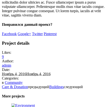
sollicitudin dolor ultricies ac. Fusce ullamcorper ipsum a purus
vulputate ullamcorper. Pellentesque mollis risus vitae iaculis congue.
Integer pulvinar congue consequat. Ut lorem turpis, iaculis at velit
vitae, sagittis viverra diam.
Понравился данный проект?
Facebook
Google+
Twitter
Pinterest
Project details
Likes:
9
Author:
admin
Date:
Ноябрь 4, 2016
Ноябрь 4, 2016
Categories:
в
Community
Care & Donation
предыдущий
Buildings
следующий
More projects