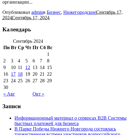
организации...
Опубликовал
admin
в
Бизнес
,
Нижегородские
Сентябрь 17,
2024
Сентябрь 17, 2024
Календарь
Сентябрь 2024
Пн
Вт
Ср
Чт
Пт
Сб
Вс
1
2
3
4
5
6
7
8
9
10
11
12
13
14
15
16
17
18
19
20
21
22
23
24
25
26
27
28
29
30
« Авг
Окт »
Записи
Информационный материал о сервисах В2В Системы
быстрых платежей для бизнеса
В Парке Победы Нижнего Новгорода состоялась
торжественная встреча участников всероссийского