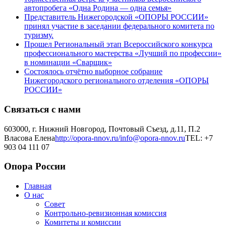
автопробега «Одна Родина — одна семья»
Представитель Нижегородской «ОПОРЫ РОССИИ»
принял участие в заседании федерального комитета по
туризму.
Прошел Региональный этап Всероссийского конкурса
профессионального мастерства «Лучший по профессии»
в номинации «Сварщик»
Состоялось отчётно выборное собрание
Нижегородского регионального отделения «ОПОРЫ
РОССИИ»
Связаться с нами
603000, г. Нижний Новгород, Почтовый Съезд, д.11, П.2
Власова Елена
http://opora-nnov.ru/
info@opora-nnov.ru
TEL: +7
903 04 111 07
Опора России
Главная
О нас
Совет
Контрольно-ревизионная комиссия
Комитеты и комиссии