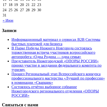
17
18
19
20
21
22
23
24
25
26
27
28
29
30
31
« Июн
Записи
Информационный материал о сервисах В2В Системы
быстрых платежей для бизнеса
В Парке Победы Нижнего Новгорода состоялась
торжественная встреча участников всероссийского
автопробега «Одна Родина — одна семья»
Представитель Нижегородской «ОПОРЫ РОССИИ»
принял участие в заседании федерального комитета по
туризму.
Прошел Региональный этап Всероссийского конкурса
профессионального мастерства «Лучший по профессии»
в номинации «Сварщик»
Состоялось отчётно выборное собрание
Нижегородского регионального отделения «ОПОРЫ
РОССИИ»
Связаться с нами