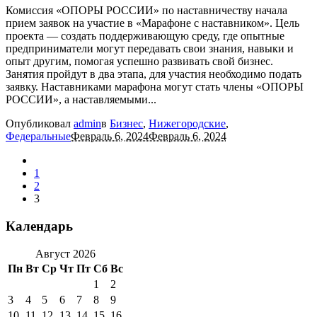
Комиссия «ОПОРЫ РОССИИ» по наставничеству начала
прием заявок на участие в «Марафоне с наставником». Цель
проекта — создать поддерживающую среду, где опытные
предприниматели могут передавать свои знания, навыки и
опыт другим, помогая успешно развивать свой бизнес.
Занятия пройдут в два этапа, для участия необходимо подать
заявку. Наставниками марафона могут стать члены «ОПОРЫ
РОССИИ», а наставляемыми...
Опубликовал
admin
в
Бизнес
,
Нижегородские
,
Федеральные
Февраль 6, 2024
Февраль 6, 2024
1
2
3
Календарь
Август 2026
Пн
Вт
Ср
Чт
Пт
Сб
Вс
1
2
3
4
5
6
7
8
9
10
11
12
13
14
15
16