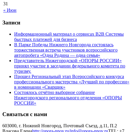
31
« Июн
Записи
Информационный материал о сервисах В2В Системы
быстрых платежей для бизнеса
В Парке Победы Нижнего Новгорода состоялась
торжественная встреча участников всероссийского
автопробега «Одна Родина — одна семья»
Представитель Нижегородской «ОПОРЫ РОССИИ»
принял участие в заседании федерального комитета по
туризму.
Прошел Региональный этап Всероссийского конкурса
профессионального мастерства «Лучший по профессии»
в номинации «Сварщик»
Состоялось отчётно выборное собрание
Нижегородского регионального отделения «ОПОРЫ
РОССИИ»
Связаться с нами
603000, г. Нижний Новгород, Почтовый Съезд, д.11, П.2
Власова Елена
http://opora-nnov.ru/
info@opora-nnov.ru
TEL: +7