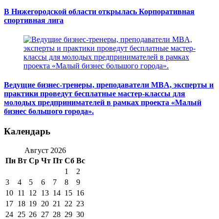
В Нижегородской области открылась Корпоративная
спортивная лига
Ведущие бизнес-тренеры, преподаватели MBA, эксперты и
практики проведут бесплатные мастер-классы для
молодых предпринимателей в рамках проекта «Малый
бизнес большого города».
Календарь
Август 2026
Пн
Вт
Ср
Чт
Пт
Сб
Вс
1
2
3
4
5
6
7
8
9
10
11
12
13
14
15
16
17
18
19
20
21
22
23
24
25
26
27
28
29
30