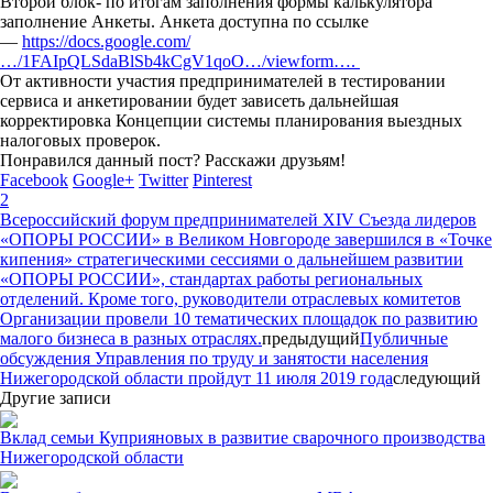
Второй блок- по итогам заполнения формы калькулятора
заполнение Анкеты. Анкета доступна по ссылке
—
https://docs.google.com/
…/1FAIpQLSdaBlSb4kCgV1qoO…/viewform….
От активности участия предпринимателей в тестировании
сервиса и анкетировании будет зависеть дальнейшая
корректировка Концепции системы планирования выездных
налоговых проверок.
Понравился данный пост? Расскажи друзьям!
Facebook
Google+
Twitter
Pinterest
2
Всероссийский форум предпринимателей ХIV Съезда лидеров
«ОПОРЫ РОССИИ» в Великом Новгороде завершился в «Точке
кипения» стратегическими сессиями о дальнейшем развитии
«ОПОРЫ РОССИИ», стандартах работы региональных
отделений. Кроме того, руководители отраслевых комитетов
Организации провели 10 тематических площадок по развитию
малого бизнеса в разных отраслях.
предыдущий
Публичные
обсуждения Управления по труду и занятости населения
Нижегородской области пройдут 11 июля 2019 года
следующий
Другие записи
Вклад семьи Куприяновых в развитие сварочного производства
Нижегородской области