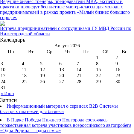
Ведущие бизнес-тренеры, преподаватели MBA, эксперты и
практики проведут бесплатные мастер-классы для молодых
предпринимателей в рамках проекта «Малый бизнес большого
города».
Встреча предпринимателей с сотрудниками ГУ МВД России по
Нижегородской области
Календарь
Август 2026
Пн
Вт
Ср
Чт
Пт
Сб
Вс
1
2
3
4
5
6
7
8
9
10
11
12
13
14
15
16
17
18
19
20
21
22
23
24
25
26
27
28
29
30
31
« Июн
Записи
Информационный материал о сервисах В2В Системы
быстрых платежей для бизнеса
В Парке Победы Нижнего Новгорода состоялась
торжественная встреча участников всероссийского автопробега
«Одна Родина — одна семья»