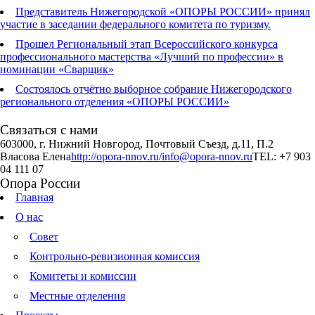
Представитель Нижегородской «ОПОРЫ РОССИИ» принял
участие в заседании федерального комитета по туризму.
Прошел Региональный этап Всероссийского конкурса
профессионального мастерства «Лучший по профессии» в
номинации «Сварщик»
Состоялось отчётно выборное собрание Нижегородского
регионального отделения «ОПОРЫ РОССИИ»
Связаться с нами
603000, г. Нижний Новгород, Почтовый Съезд, д.11, П.2
Власова Елена
http://opora-nnov.ru/
info@opora-nnov.ru
TEL: +7 903
04 111 07
Опора России
Главная
О нас
Совет
Контрольно-ревизионная комиссия
Комитеты и комиссии
Местные отделения