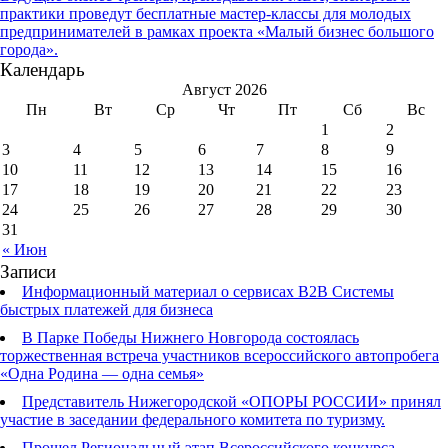
практики проведут бесплатные мастер-классы для молодых
предпринимателей в рамках проекта «Малый бизнес большого
города».
Календарь
Август 2026
Пн
Вт
Ср
Чт
Пт
Сб
Вс
1
2
3
4
5
6
7
8
9
10
11
12
13
14
15
16
17
18
19
20
21
22
23
24
25
26
27
28
29
30
31
« Июн
Записи
Информационный материал о сервисах В2В Системы
быстрых платежей для бизнеса
В Парке Победы Нижнего Новгорода состоялась
торжественная встреча участников всероссийского автопробега
«Одна Родина — одна семья»
Представитель Нижегородской «ОПОРЫ РОССИИ» принял
участие в заседании федерального комитета по туризму.
Прошел Региональный этап Всероссийского конкурса