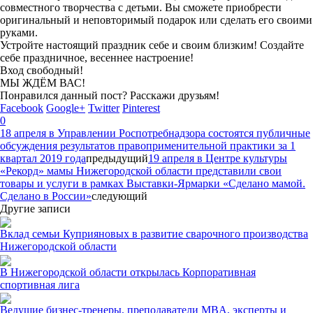
совместного творчества с детьми. Вы сможете приобрести
оригинальный и неповторимый подарок или сделать его своими
руками.
Устройте настоящий праздник себе и своим близким! Создайте
себе праздничное, весеннее настроение!
Вход свободный!
МЫ ЖДЁМ ВАС!
Понравился данный пост? Расскажи друзьям!
Facebook
Google+
Twitter
Pinterest
0
18 апреля в Управлении Роспотребнадзора состоятся публичные
обсуждения результатов правоприменительной практики за 1
квартал 2019 года
предыдущий
19 апреля в Центре культуры
«Рекорд» мамы Нижегородской области представили свои
товары и услуги в рамках Выставки-Ярмарки «Сделано мамой.
Сделано в России»
следующий
Другие записи
Вклад семьи Куприяновых в развитие сварочного производства
Нижегородской области
В Нижегородской области открылась Корпоративная
спортивная лига
Ведущие бизнес-тренеры, преподаватели MBA, эксперты и