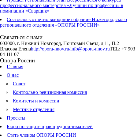
профессионального мастерства «Лучший по профессии» в
номинации «Сварщик»
Состоялось отчётно выборное собрание Нижегородского
регионального отделения «ОПОРЫ РОССИИ»
Связаться с нами
603000, г. Нижний Новгород, Почтовый Съезд, д.11, П.2
Власова Елена
http://opora-nnov.ru/
info@opora-nnov.ru
TEL: +7 903
04 111 07
Опора России
Главная
О нас
Совет
Контрольно-ревизионная комиссия
Комитеты и комиссии
Местные отделения
Проекты
Бюро по защите прав предпринимателей
Стать членом ОПОРЫ РОССИИ