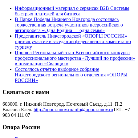
Информационный материал о сервисах В2В Системы
быстрых платежей для бизнеса
В Парке Победы Нижнего Новгорода состоялась
торжественная встреча участников всероссийского
автопробега «Одна Родина — одна семья»
Представитель Нижегородской «ОПОРЫ РОССИИ»
принял участие в заседании федерального комитета по
туризму.
Прошел Региональный этап Всероссийского конкурса
профессионального мастерства «Лучший по профессии»
в номинации «Сварщик»
Состоялось отчётно выборное собрание
Нижегородского регионального отделения «ОПОРЫ
РОССИИ»
Связаться с нами
603000, г. Нижний Новгород, Почтовый Съезд, д.11, П.2
Власова Елена
http://opora-nnov.ru/
info@opora-nnov.ru
TEL: +7
903 04 111 07
Опора России