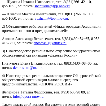
— Щукина Наталья Николаевна, тел. 8(831)266−42−10,
доб.1051, эл. почта:
shchukina@tpp.nnov.ru
.
— Южалин Максим Дмитриевич, тел. 8(831)266−42−10,
доб.1060, эл. почта:
yuzhalin@tpp.nnov.ru
.
2) Объединение работодателей «Нижегородская Ассоциация
промышленников и предпринимателей»
Аносов Александр Витальевич, тел. 8(831)430−54−65, 8 953
4152751, эл. почта:
anosov81@yandex.ru
.
3) Нижегородское региональное отделение общероссийской
общественной организации «Деловая Россия»
Платунова Елена Владимировна, тел. 8(831)430−08−06, эл.
почта:
deloros_nn@mail.ru
.
4) Нижегородское региональное отделение Общероссийской
общественной организации малого и среднего
предпринимательства «ОПОРА РОССИИ»
Железнова Татьяна Федоровна, тел. 8 950 606 98 89, эл.
почта:
info@opora-nnov.ru
.
Также задать свой вопрос Вы сможете в электронной форме