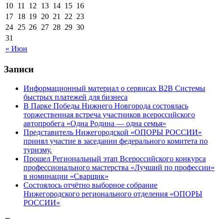
10
11
12
13
14
15
16
17
18
19
20
21
22
23
24
25
26
27
28
29
30
31
« Июн
Записи
Информационный материал о сервисах В2В Системы
быстрых платежей для бизнеса
В Парке Победы Нижнего Новгорода состоялась
торжественная встреча участников всероссийского
автопробега «Одна Родина — одна семья»
Представитель Нижегородской «ОПОРЫ РОССИИ»
принял участие в заседании федерального комитета по
туризму.
Прошел Региональный этап Всероссийского конкурса
профессионального мастерства «Лучший по профессии»
в номинации «Сварщик»
Состоялось отчётно выборное собрание
Нижегородского регионального отделения «ОПОРЫ
РОССИИ»