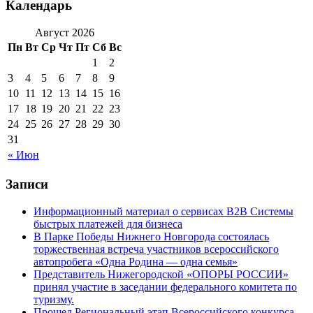
Календарь
Август 2026
Пн
Вт
Ср
Чт
Пт
Сб
Вс
1
2
3
4
5
6
7
8
9
10
11
12
13
14
15
16
17
18
19
20
21
22
23
24
25
26
27
28
29
30
31
« Июн
Записи
Информационный материал о сервисах В2В Системы
быстрых платежей для бизнеса
В Парке Победы Нижнего Новгорода состоялась
торжественная встреча участников всероссийского
автопробега «Одна Родина — одна семья»
Представитель Нижегородской «ОПОРЫ РОССИИ»
принял участие в заседании федерального комитета по
туризму.
Прошел Региональный этап Всероссийского конкурса