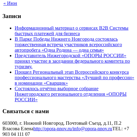
« Июн
Записи
Информационный материал о сервисах В2В Системы
быстрых платежей для бизнеса
В Парке Победы Нижнего Новгорода состоялась
торжественная встреча участников всероссийского
автопробега «Одна Родина — одна семья»
Представитель Нижегородской «ОПОРЫ РОССИИ»
принял участие в заседании федерального комитета по
туризму.
Прошел Региональный этап Всероссийского конкурса
профессионального мастерства «Лучший по профессии»
в номинации «Сварщик»
Состоялось отчётно выборное собрание
Нижегородского регионального отделения «ОПОРЫ
РОССИИ»
Связаться с нами
603000, г. Нижний Новгород, Почтовый Съезд, д.11, П.2
Власова Елена
http://opora-nnov.ru/
info@opora-nnov.ru
TEL: +7
903 04 111 07