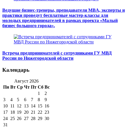
Ведущие бизнес-тренеры, преподаватели MBA, эксперты и
практики проведут бесплатные мастер-классы для
молодых предпринимателей в рамках проекта «Малый
бизнес большого города».
Встреча предпринимателей с сотрудниками ГУ МВД
России по Нижегородской области
Календарь
Август 2026
Пн
Вт
Ср
Чт
Пт
Сб
Вс
1
2
3
4
5
6
7
8
9
10
11
12
13
14
15
16
17
18
19
20
21
22
23
24
25
26
27
28
29
30
31