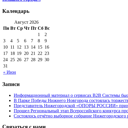
Календарь
Август 2026
Пн
Вт
Ср
Чт
Пт
Сб
Вс
1
2
3
4
5
6
7
8
9
10
11
12
13
14
15
16
17
18
19
20
21
22
23
24
25
26
27
28
29
30
31
« Июн
Записи
Информационный материал о сервисах В2В Системы быс
В Парке Победы Нижнего Новгорода состоялась торжеств
Представитель Нижегородской «ОПОРЫ РОССИИ» принял 
Прошел Региональный этап Всероссийского конкурса пр
Состоялось отчётно выборное собрание Нижегородско
Связаться с нами