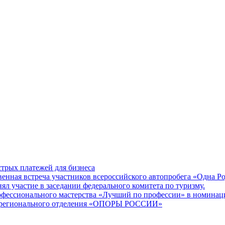
трых платежей для бизнеса
енная встреча участников всероссийского автопробега «Одна Р
участие в заседании федерального комитета по туризму.
офессионального мастерства «Лучший по профессии» в номина
го регионального отделения «ОПОРЫ РОССИИ»