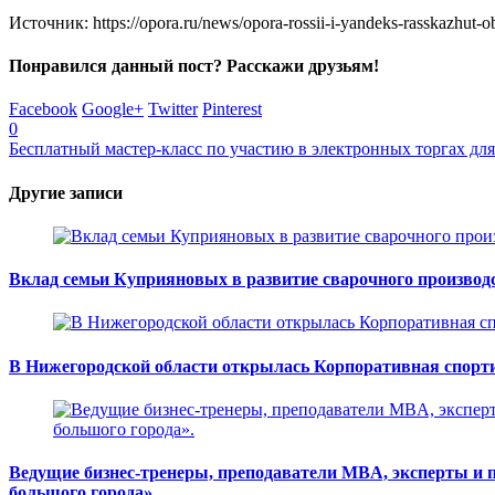
Источник: https://opora.ru/news/opora-rossii-i-yandeks-rasskazhut-o
Понравился данный пост? Расскажи друзьям!
Facebook
Google+
Twitter
Pinterest
0
Бесплатный мастер-класс по участию в электронных торгах д
Другие записи
Вклад семьи Куприяновых в развитие сварочного производ
В Нижегородской области открылась Корпоративная спорт
Ведущие бизнес-тренеры, преподаватели MBA, эксперты и 
большого города».