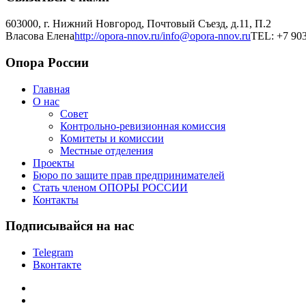
603000, г. Нижний Новгород, Почтовый Съезд, д.11, П.2
Власова Елена
http://opora-nnov.ru/
info@opora-nnov.ru
TEL: +7 903
Опора России
Главная
О нас
Совет
Контрольно-ревизионная комиссия
Комитеты и комиссии
Местные отделения
Проекты
Бюро по защите прав предпринимателей
Стать членом ОПОРЫ РОССИИ
Контакты
Подписывайся на нас
Telegram
Вконтакте