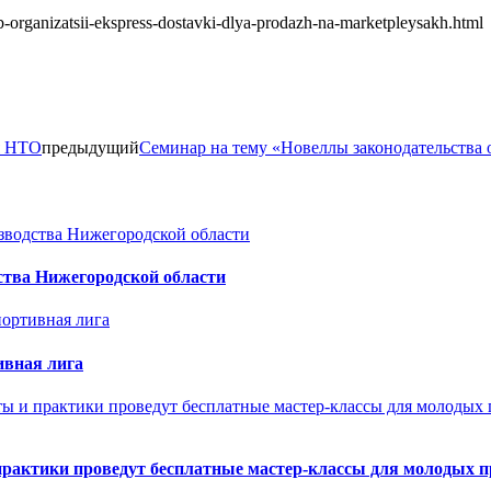
b-organizatsii-ekspress-dostavki-dlya-prodazh-na-marketpleysakh.html
ля НТО
предыдущий
Семинар на тему «Новеллы законодательства
ства Нижегородской области
ивная лига
практики проведут бесплатные мастер-классы для молодых 