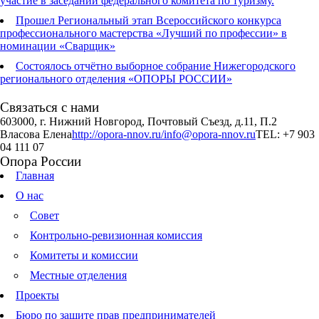
участие в заседании федерального комитета по туризму.
Прошел Региональный этап Всероссийского конкурса
профессионального мастерства «Лучший по профессии» в
номинации «Сварщик»
Состоялось отчётно выборное собрание Нижегородского
регионального отделения «ОПОРЫ РОССИИ»
Связаться с нами
603000, г. Нижний Новгород, Почтовый Съезд, д.11, П.2
Власова Елена
http://opora-nnov.ru/
info@opora-nnov.ru
TEL: +7 903
04 111 07
Опора России
Главная
О нас
Совет
Контрольно-ревизионная комиссия
Комитеты и комиссии
Местные отделения
Проекты
Бюро по защите прав предпринимателей