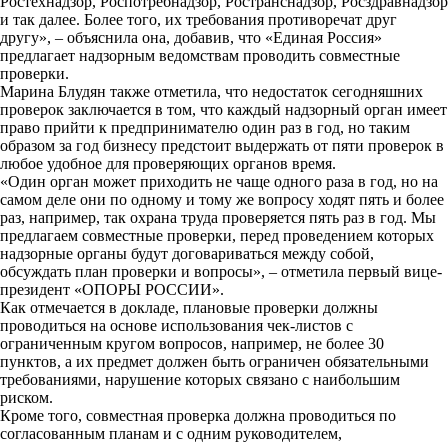
Ростехнадзор, Роспотребнадзор, Ространснадзор, Росздравнадзор
и так далее. Более того, их требования противоречат друг
другу», – объяснила она, добавив, что «Единая Россия»
предлагает надзорным ведомствам проводить совместные
проверки.
Марина Блудян также отметила, что недостаток сегодняшних
проверок заключается в том, что каждый надзорный орган имеет
право прийти к предпринимателю один раз в год, но таким
образом за год бизнесу предстоит выдержать от пяти проверок в
любое удобное для проверяющих органов время.
«Один орган может приходить не чаще одного раза в год, но на
самом деле они по одному и тому же вопросу ходят пять и более
раз, например, так охрана труда проверяется пять раз в год. Мы
предлагаем совместные проверки, перед проведением которых
надзорные органы будут договариваться между собой,
обсуждать план проверки и вопросы», – отметила первый вице-
президент «ОПОРЫ РОССИИ».
Как отмечается в докладе, плановые проверки должны
проводиться на основе использования чек-листов с
ограниченным кругом вопросов, например, не более 30
пунктов, а их предмет должен быть ограничен обязательными
требованиями, нарушение которых связано с наибольшим
риском.
Кроме того, совместная проверка должна проводиться по
согласованным планам и с одним руководителем,