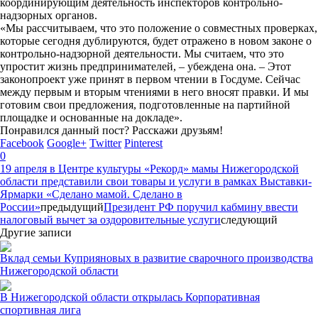
координирующим деятельность инспекторов контрольно-
надзорных органов.
«Мы рассчитываем, что это положение о совместных проверках,
которые сегодня дублируются, будет отражено в новом законе о
контрольно-надзорной деятельности. Мы считаем, что это
упростит жизнь предпринимателей, – убеждена она. – Этот
законопроект уже принят в первом чтении в Госдуме. Сейчас
между первым и вторым чтениями в него вносят правки. И мы
готовим свои предложения, подготовленные на партийной
площадке и основанные на докладе».
Понравился данный пост? Расскажи друзьям!
Facebook
Google+
Twitter
Pinterest
0
19 апреля в Центре культуры «Рекорд» мамы Нижегородской
области представили свои товары и услуги в рамках Выставки-
Ярмарки «Сделано мамой. Сделано в
России»
предыдущий
Президент РФ поручил кабмину ввести
налоговый вычет за оздоровительные услуги
следующий
Другие записи
Вклад семьи Куприяновых в развитие сварочного производства
Нижегородской области
В Нижегородской области открылась Корпоративная
спортивная лига