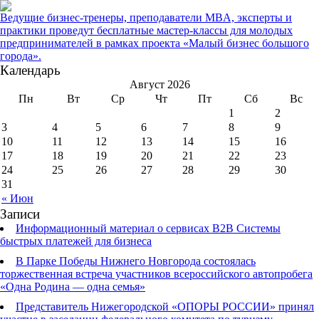
Ведущие бизнес-тренеры, преподаватели MBA, эксперты и
практики проведут бесплатные мастер-классы для молодых
предпринимателей в рамках проекта «Малый бизнес большого
города».
Календарь
Август 2026
Пн
Вт
Ср
Чт
Пт
Сб
Вс
1
2
3
4
5
6
7
8
9
10
11
12
13
14
15
16
17
18
19
20
21
22
23
24
25
26
27
28
29
30
31
« Июн
Записи
Информационный материал о сервисах В2В Системы
быстрых платежей для бизнеса
В Парке Победы Нижнего Новгорода состоялась
торжественная встреча участников всероссийского автопробега
«Одна Родина — одна семья»
Представитель Нижегородской «ОПОРЫ РОССИИ» принял