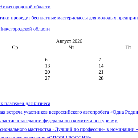
 Нижегородской области
тики проведут бесплатные мастер-классы для молодых предприн
Нижегородской области
Август 2026
Ср
Чт
Пт
6
7
13
14
20
21
27
28
 платежей для бизнеса
я встреча участников всероссийского автопробега «Одна Родин
тие в заседании федерального комитета по туризму.
ссионального мастерства «Лучший по профессии» в номинации
егионального отделения «ОПОРЫ РОССИИ»