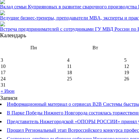
Вклад семьи Куприяновых в развитие сварочного производства
Ведущие бизнес-тренеры, преподаватели MBA, эксперты и прак
Встреча предпринимателей с сотрудниками ГУ МВД России по 
Календарь
Пн
Вт
3
4
5
10
11
12
17
18
19
24
25
26
31
« Июн
Записи
Информационный материал о сервисах В2В Системы быстрых
В Парке Победы Нижнего Новгорода состоялась торжественна
Представитель Нижегородской «ОПОРЫ РОССИИ» принял учас
Прошел Региональный этап Всероссийского конкурса профе
Состоялось отчётно выборное собрание Нижегородского р