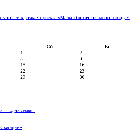
имателей в рамках проекта «Малый бизнес большого города».
Сб
Вс
1
2
8
9
15
16
22
23
29
30
а — одна семья»
 «Сварщик»