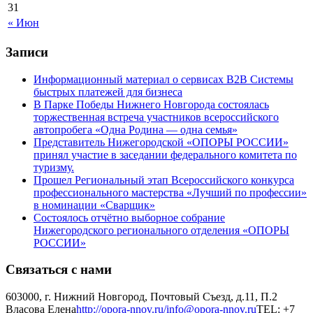
31
« Июн
Записи
Информационный материал о сервисах В2В Системы
быстрых платежей для бизнеса
В Парке Победы Нижнего Новгорода состоялась
торжественная встреча участников всероссийского
автопробега «Одна Родина — одна семья»
Представитель Нижегородской «ОПОРЫ РОССИИ»
принял участие в заседании федерального комитета по
туризму.
Прошел Региональный этап Всероссийского конкурса
профессионального мастерства «Лучший по профессии»
в номинации «Сварщик»
Состоялось отчётно выборное собрание
Нижегородского регионального отделения «ОПОРЫ
РОССИИ»
Связаться с нами
603000, г. Нижний Новгород, Почтовый Съезд, д.11, П.2
Власова Елена
http://opora-nnov.ru/
info@opora-nnov.ru
TEL: +7