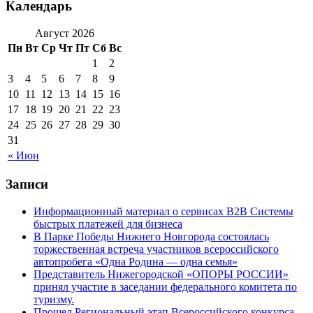
Календарь
Август 2026
Пн
Вт
Ср
Чт
Пт
Сб
Вс
1
2
3
4
5
6
7
8
9
10
11
12
13
14
15
16
17
18
19
20
21
22
23
24
25
26
27
28
29
30
31
« Июн
Записи
Информационный материал о сервисах В2В Системы
быстрых платежей для бизнеса
В Парке Победы Нижнего Новгорода состоялась
торжественная встреча участников всероссийского
автопробега «Одна Родина — одна семья»
Представитель Нижегородской «ОПОРЫ РОССИИ»
принял участие в заседании федерального комитета по
туризму.
Прошел Региональный этап Всероссийского конкурса