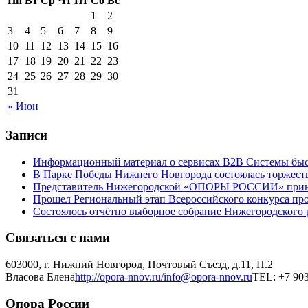
Пн
Вт
Ср
Чт
Пт
Сб
Вс
1
2
3
4
5
6
7
8
9
10
11
12
13
14
15
16
17
18
19
20
21
22
23
24
25
26
27
28
29
30
31
« Июн
Записи
Информационный материал о сервисах В2В Системы быс
В Парке Победы Нижнего Новгорода состоялась торжеств
Представитель Нижегородской «ОПОРЫ РОССИИ» принял 
Прошел Региональный этап Всероссийского конкурса пр
Состоялось отчётно выборное собрание Нижегородско
Связаться с нами
603000, г. Нижний Новгород, Почтовый Съезд, д.11, П.2
Власова Елена
http://opora-nnov.ru/
info@opora-nnov.ru
TEL: +7 903
Опора России