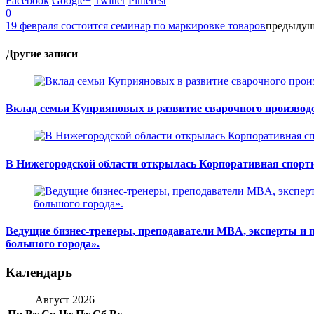
Facebook
Google+
Twitter
Pinterest
0
19 февраля состоится семинар по маркировке товаров
предыду
Другие записи
Вклад семьи Куприяновых в развитие сварочного производ
В Нижегородской области открылась Корпоративная спорт
Ведущие бизнес-тренеры, преподаватели MBA, эксперты и 
большого города».
Календарь
Август 2026