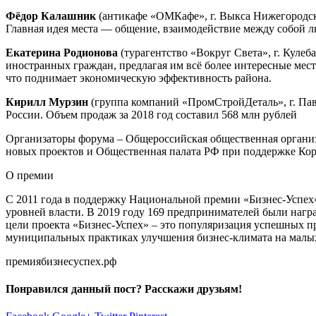
Фёдор Калашник
(антикафе «ОМКафе», г. Выкса Нижегородск
Главная идея места — общение, взаимодействие между собой л
Екатерина Родионова
(турагентство «Вокруг Света», г. Куле
иностранных граждан, предлагая им всё более интересные мест
что поднимает экономическую эффективность района.
Кирилл Мурзин
(группа компаний «ПромСтройДеталь», г. Пав
России. Объем продаж за 2018 год составил 568 млн рублей
Организаторы форума – Общероссийская общественная орган
новых проектов и Общественная палата РФ при поддержке К
О премии
С 2011 года в поддержку Национальной премии «Бизнес-Успех
уровней власти. В 2019 году 169 предпринимателей были наг
цели проекта «Бизнес-Успех» – это популяризация успешных п
муниципальных практиках улучшения бизнес-климата на малых
премиябизнесуспех.рф
Понравился данный пост? Расскажи друзьям!