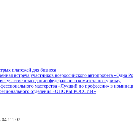
трых платежей для бизнеса
енная встреча участников всероссийского автопробега «Одна Р
участие в заседании федерального комитета по туризму.
офессионального мастерства «Лучший по профессии» в номина
го регионального отделения «ОПОРЫ РОССИИ»
 04 111 07