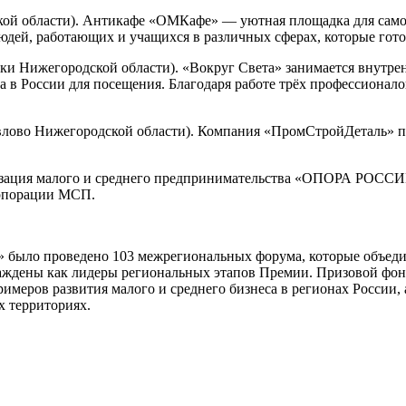
ой области). Антикафе «ОМКафе» — уютная площадка для самора
юдей, работающих и учащихся в различных сферах, которые гото
баки Нижегородской области). «Вокруг Света» занимается внутр
а в России для посещения. Благодаря работе трёх профессионал
лово Нижегородской области). Компания «ПромСтройДеталь» по
изация малого и среднего предпринимательства «ОПОРА РОССИ
орпорации МСП.
» было проведено 103 межрегиональных форума, которые объед
раждены как лидеры региональных этапов Премии. Призовой фон
римеров развития малого и среднего бизнеса в регионах России
 территориях.