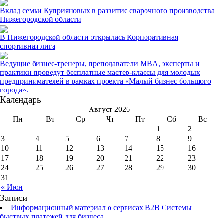
Вклад семьи Куприяновых в развитие сварочного производства
Нижегородской области
В Нижегородской области открылась Корпоративная
спортивная лига
Ведущие бизнес-тренеры, преподаватели MBA, эксперты и
практики проведут бесплатные мастер-классы для молодых
предпринимателей в рамках проекта «Малый бизнес большого
города».
Календарь
Август 2026
Пн
Вт
Ср
Чт
Пт
Сб
Вс
1
2
3
4
5
6
7
8
9
10
11
12
13
14
15
16
17
18
19
20
21
22
23
24
25
26
27
28
29
30
31
« Июн
Записи
Информационный материал о сервисах В2В Системы
быстрых платежей для бизнеса