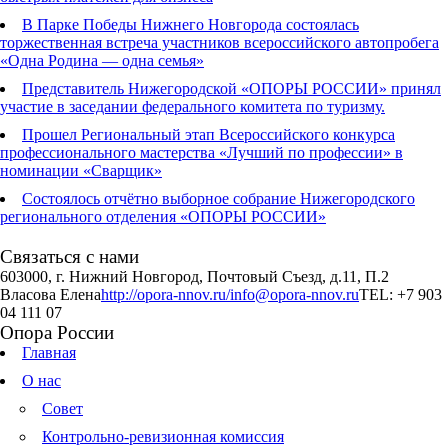
В Парке Победы Нижнего Новгорода состоялась
торжественная встреча участников всероссийского автопробега
«Одна Родина — одна семья»
Представитель Нижегородской «ОПОРЫ РОССИИ» принял
участие в заседании федерального комитета по туризму.
Прошел Региональный этап Всероссийского конкурса
профессионального мастерства «Лучший по профессии» в
номинации «Сварщик»
Состоялось отчётно выборное собрание Нижегородского
регионального отделения «ОПОРЫ РОССИИ»
Связаться с нами
603000, г. Нижний Новгород, Почтовый Съезд, д.11, П.2
Власова Елена
http://opora-nnov.ru/
info@opora-nnov.ru
TEL: +7 903
04 111 07
Опора России
Главная
О нас
Совет
Контрольно-ревизионная комиссия