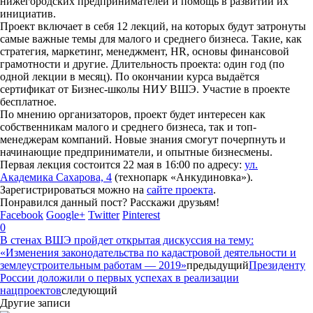
нижегородских предпринимателей и помощь в развитии их
инициатив.
Проект включает в себя 12 лекций, на которых будут затронуты
самые важные темы для малого и среднего бизнеса. Такие, как
стратегия, маркетинг, менеджмент, HR, основы финансовой
грамотности и другие. Длительность проекта: один год (по
одной лекции в месяц). По окончании курса выдаётся
сертификат от Бизнес-школы НИУ ВШЭ. Участие в проекте
бесплатное.
По мнению организаторов, проект будет интересен как
собственникам малого и среднего бизнеса, так и топ-
менеджерам компаний. Новые знания смогут почерпнуть и
начинающие предприниматели, и опытные бизнесмены.
Первая лекция состоится 22 мая в 16:00 по адресу:
ул.
Академика Сахарова, 4
(технопарк «Анкудиновка»).
Зарегистрироваться можно на
сайте проекта
.
Понравился данный пост? Расскажи друзьям!
Facebook
Google+
Twitter
Pinterest
0
В стенах ВШЭ пройдет открытая дискуссия на тему:
«Изменения законодательства по кадастровой деятельности и
землеустроительным работам — 2019»
предыдущий
Президенту
России доложили о первых успехах в реализации
нацпроектов
следующий
Другие записи