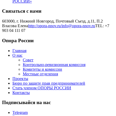
РОССИИ»
Связаться с нами
603000, г. Нижний Новгород, Почтовый Съезд, д.11, П.2
Власова Елена
http://opora-nnov.ru/
info@opora-nnov.ru
TEL: +7
903 04 111 07
Опора России
Главная
О нас
Совет
Контрольно-ревизионная комиссия
Комитеты и комиссии
Местные отделения
Проекты
Бюро по защите прав предпринимателей
Стать членом ОПОРЫ РОССИИ
Контакты
Подписывайся на нас
Telegram