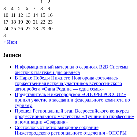
1
2
3
4
5
6
7
8
9
10
11
12
13
14
15
16
17
18
19
20
21
22
23
24
25
26
27
28
29
30
31
« Июн
Записи
Информационный материал о сервисах В2В Системы
быстрых платежей для бизнеса
В Парке Победы Нижнего Новгорода состоялась
торжественная встреча участников всероссийского
автопробега «Одна Родина — одна семья»
Представитель Нижегородской «ОПОРЫ РОССИИ»
принял участие в заседании федерального комитета по
туризму.
Прошел Региональный этап Всероссийского конкурса
профессионального мастерства «Лучший по профессии»
в номинации «Сварщик»
Состоялось отчётно выборное собрание
Нижегородского регионального отделения «ОПОРЫ