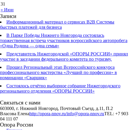
31
« Июн
Записи
Информационный материал о сервисах В2В Системы
быстрых платежей для бизнеса
В Парке Победы Нижнего Новгорода состоялась
торжественная встреча участников всероссийского автопробега
«Одна Родина — одна семья»
Представитель Нижегородской «ОПОРЫ РОССИИ» принял
участие в заседании федерального комитета по туризму.
Прошел Региональный этап Всероссийского конкурса
профессионального мастерства «Лучший по профессии» в
номинации «Сварщик»
Состоялось отчётно выборное собрание Нижегородского
регионального отделения «ОПОРЫ РОССИИ»
Связаться с нами
603000, г. Нижний Новгород, Почтовый Съезд, д.11, П.2
Власова Елена
http://opora-nnov.ru/
info@opora-nnov.ru
TEL: +7 903
04 111 07
Опора России