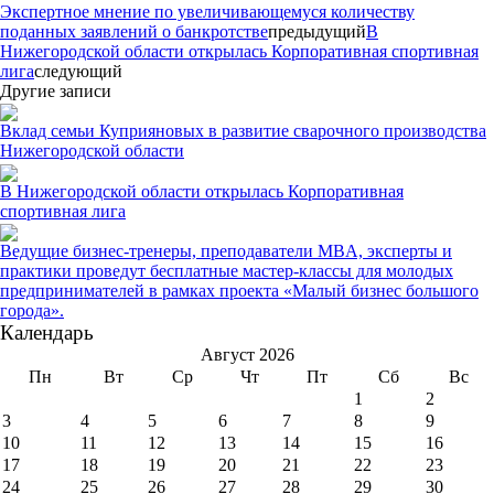
Экспертное мнение по увеличивающемуся количеству
поданных заявлений о банкротстве
предыдущий
В
Нижегородской области открылась Корпоративная спортивная
лига
следующий
Другие записи
Вклад семьи Куприяновых в развитие сварочного производства
Нижегородской области
В Нижегородской области открылась Корпоративная
спортивная лига
Ведущие бизнес-тренеры, преподаватели MBA, эксперты и
практики проведут бесплатные мастер-классы для молодых
предпринимателей в рамках проекта «Малый бизнес большого
города».
Календарь
Август 2026
Пн
Вт
Ср
Чт
Пт
Сб
Вс
1
2
3
4
5
6
7
8
9
10
11
12
13
14
15
16
17
18
19
20
21
22
23
24
25
26
27
28
29
30