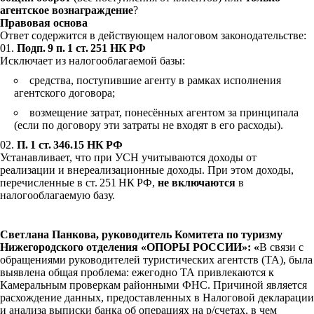
агентское вознаграждение
?
Правовая основа
Ответ содержится в действующем налоговом законодательстве:
Подп. 9 п. 1 ст. 251 НК РФ
Исключает из налогооблагаемой базы:
средства, поступившие агенту в рамках исполнения
агентского договора;
возмещение затрат, понесённых агентом за принципала
(если по договору эти затраты не входят в его расходы).
П. 1 ст. 346.15 НК РФ
Устанавливает, что при УСН учитываются доходы от
реализации и внереализационные доходы. При этом доходы,
перечисленные в ст. 251 НК РФ,
не включаются
в
налогооблагаемую базу.
Светлана Панкова, руководитель Комитета по туризму
Нижегородского отделения «ОПОРЫ РОССИИ»: «
В связи с
обращениями руководителей туристических агентств (ТА), была
выявлена общая проблема: ежегодно ТА привлекаются к
Камеральным проверкам районными ФНС. Причиной является
расхождение данных, предоставленных в Налоговой декларации
и анализа выписки банка об операциях на р/счетах, в чем