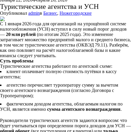
Туристические агентства и УСН
Опубликовал
admin
в
Бизнес
,
Нижегородские
С 1 января 2026 года для организаций на упрощённой системе
налогообложения (УСН) вступил в силу новый порог доходов
—
20 млн рублей
(по итогам 2025 года). Это изменение
затрагивает множество предприятий малого и среднего бизнеса,
в том числе туристические агентства (ОКВЭД 79.11). Разберём,
как оно повлияет на расчёт налогооблагаемой базы и какие
нюансы следует учитывать.
Суть проблемы
Туристические агентства работают по агентской схеме:
клиент оплачивает полную стоимость путёвки в кассу
агентства;
агентство перечисляет туроператору сумму за вычетом
своего агентского вознаграждения (согласно Договора с
Туроператором);
фактическим доходом агентства, облагаемым налогом по
УСН, является именно
сумма агентского вознаграждения
.
Руководители туристических агентств задаются вопросом: что
будет учитываться при определении порога доходов для УСН —
общий оборот
(все поступления от клиентов) или
только