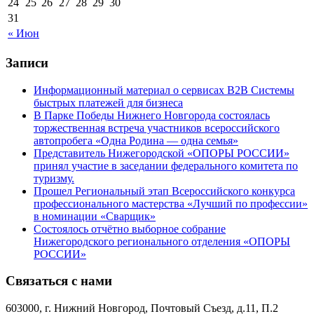
24
25
26
27
28
29
30
31
« Июн
Записи
Информационный материал о сервисах В2В Системы
быстрых платежей для бизнеса
В Парке Победы Нижнего Новгорода состоялась
торжественная встреча участников всероссийского
автопробега «Одна Родина — одна семья»
Представитель Нижегородской «ОПОРЫ РОССИИ»
принял участие в заседании федерального комитета по
туризму.
Прошел Региональный этап Всероссийского конкурса
профессионального мастерства «Лучший по профессии»
в номинации «Сварщик»
Состоялось отчётно выборное собрание
Нижегородского регионального отделения «ОПОРЫ
РОССИИ»
Связаться с нами
603000, г. Нижний Новгород, Почтовый Съезд, д.11, П.2