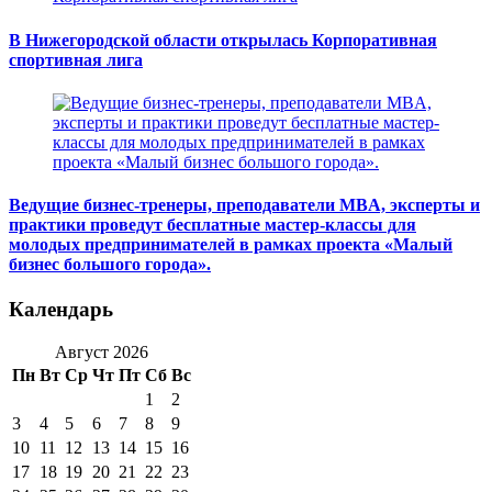
В Нижегородской области открылась Корпоративная
спортивная лига
Ведущие бизнес-тренеры, преподаватели MBA, эксперты и
практики проведут бесплатные мастер-классы для
молодых предпринимателей в рамках проекта «Малый
бизнес большого города».
Календарь
Август 2026
Пн
Вт
Ср
Чт
Пт
Сб
Вс
1
2
3
4
5
6
7
8
9
10
11
12
13
14
15
16
17
18
19
20
21
22
23