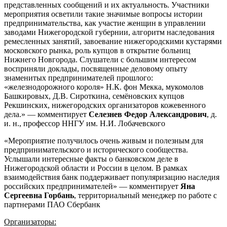
представленных сообщений и их актуальность. Участники
мероприятия осветили такие значимые вопросы истории
предпринимательства, как участие женщин в управлении
заводами Нижегородской губернии, алгоритм наследования
ремесленных занятий, завоевание нижегородскими кустарями
московского рынка, роль купцов в открытие больниц
Нижнего Новгорода. Слушатели с большим интересом
восприняли доклады, посвященные деловому опыту
знаменитых предпринимателей прошлого:
«железнодорожного короля» Н.К. фон Мекка, мукомолов
Башкировых, Д.В. Сироткина, семёновских купцов
Рекшинских, нижегородских организаторов кожевенного
дела.» — комментирует
Селезнев Федор Александрович
, д.
и. н., профессор ННГУ им. Н.И. Лобачевского
«Мероприятие получилось очень живым и полезным для
предпринимательского и исторического сообщества.
Услышали интересные факты о банковском деле в
Нижегородской области и России в целом. В рамках
взаимодействия банк поддерживает популяризацию наследия
российских предпринимателей» — комментирует
Яна
Сергеевна Горбань
, территориальный менеджер по работе с
партнерами ПАО Сбербанк
Организаторы: