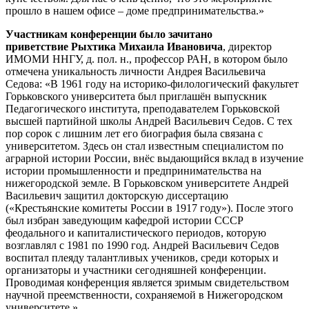
прошло в нашем офисе – доме предпринимательства.»
Участникам конференции было зачитано
приветствие Рыхтика Михаила Ивановича
, директор
ИМОМИ ННГУ, д. пол. н., профессор РАН, в котором было
отмечена уникальность личности Андрея Васильевича
Седова: «В 1961 году на историко-филологический факультет
Горьковского университета был приглашён выпускник
Педагогического института, преподавателем Горьковской
высшей партийной школы Андрей Васильевич Седов. С тех
пор сорок с лишним лет его биография была связана с
университетом. Здесь он стал известным специалистом по
аграрной истории России, внёс выдающийся вклад в изучение
истории промышленности и предпринимательства на
нижегородской земле. В Горьковском университете Андрей
Васильевич защитил докторскую диссертацию
(«Крестьянские комитеты России в 1917 году»). После этого
был избран заведующим кафедрой истории СССР
феодального и капиталистического периодов, которую
возглавлял с 1981 по 1990 год. Андрей Васильевич Седов
воспитал плеяду талантливых учеников, среди которых и
организаторы и участники сегодняшней конференции.
Проводимая конференция является зримым свидетельством
научной преемственности, сохраняемой в Нижегородском
университете.»