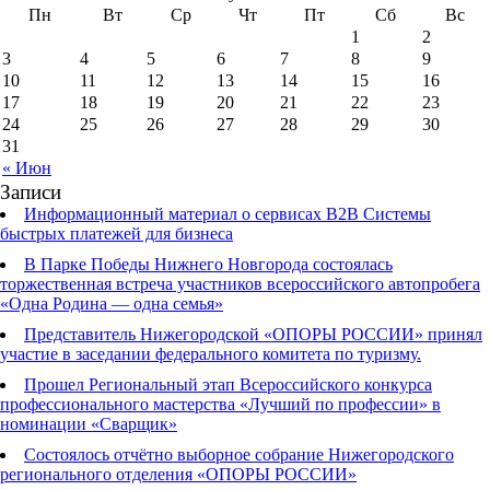
Пн
Вт
Ср
Чт
Пт
Сб
Вс
1
2
3
4
5
6
7
8
9
10
11
12
13
14
15
16
17
18
19
20
21
22
23
24
25
26
27
28
29
30
31
« Июн
Записи
Информационный материал о сервисах В2В Системы
быстрых платежей для бизнеса
В Парке Победы Нижнего Новгорода состоялась
торжественная встреча участников всероссийского автопробега
«Одна Родина — одна семья»
Представитель Нижегородской «ОПОРЫ РОССИИ» принял
участие в заседании федерального комитета по туризму.
Прошел Региональный этап Всероссийского конкурса
профессионального мастерства «Лучший по профессии» в
номинации «Сварщик»
Состоялось отчётно выборное собрание Нижегородского
регионального отделения «ОПОРЫ РОССИИ»