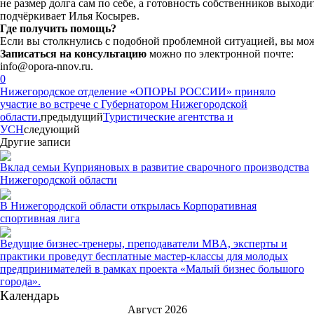
не
размер
долга
сам
по
себе,
а
готовность
собственников
выходи
подчёркивает
Илья
Косырев.
Где
получить
помощь?
Если
вы
столкнулись
с
подобной
проблемной
ситуацией,
вы
мож
Записаться
на
консультацию
можно
по
электронной
почте:
info@opora-nnov.ru.
0
Нижегородское отделение «ОПОРЫ РОССИИ» приняло
участие во встрече с Губернатором Нижегородской
области.
предыдущий
Туристические агентства и
УСН
следующий
Другие записи
Вклад семьи Куприяновых в развитие сварочного производства
Нижегородской области
В Нижегородской области открылась Корпоративная
спортивная лига
Ведущие бизнес-тренеры, преподаватели MBA, эксперты и
практики проведут бесплатные мастер-классы для молодых
предпринимателей в рамках проекта «Малый бизнес большого
города».
Календарь
Август 2026