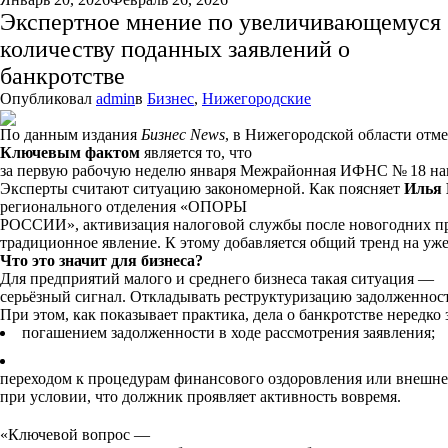
Экспертное мнение по увеличивающемуся
количеству поданных заявлений о
банкротстве
Опубликовал
admin
в
Бизнес
,
Нижегородские
По
данным
издания
Бизнес
News
,
в
Нижегородской
области
отме
Ключевым фактом
является то, что
з
а
первую
рабочую
неделю
января
Межрайонная
ИФНС
№ 18
на
Эксперты
считают
ситуацию
закономерной.
Как
поясняет
Илья
регионального отделения «ОПОРЫ
РОССИИ»
,
активизация
налоговой
службы
после
новогодних
пр
традиционное
явление.
К
этому
добавляется
общий
тренд
на
уже
Что
это
значит
для
бизнеса?
Для
предприятий
малого
и
среднего
бизнеса
такая
ситуация
—
серьёзный
сигнал.
Откладывать
реструктуризацию
задолженнос
При
этом,
как
показывает
практика,
дела
о
банкротстве
нередко
погашением
задолженности
в
ходе
рассмотрения
заявления;
переходом
к
процедурам
финансового
оздоровления
или
внешне
при
условии,
что
должник
проявляет
активность
вовремя.
«Ключевой
вопрос
—