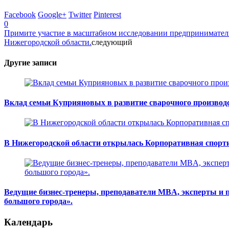
Facebook
Google+
Twitter
Pinterest
0
Примите участие в масштабном исследовании предприниматель
Нижегородской области.
следующий
Другие записи
Вклад семьи Куприяновых в развитие сварочного производ
В Нижегородской области открылась Корпоративная спорт
Ведущие бизнес-тренеры, преподаватели MBA, эксперты и 
большого города».
Календарь