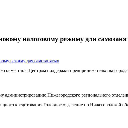
о новому налоговому режиму для самозан
овместно с Центром поддержки предпринимательства города 
овому администрированию Нижегородского регионального отд
илищного кредитования Головное отделение по Нижегородской о