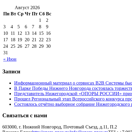
Август 2026
Пн
Вт
Ср
Чт
Пт
Сб
Вс
1
2
3
4
5
6
7
8
9
10
11
12
13
14
15
16
17
18
19
20
21
22
23
24
25
26
27
28
29
30
31
« Июн
Записи
Информационный материал о сервисах В2В Системы быс
В Парке Победы Нижнего Новгорода состоялась торжеств
Представитель Нижегородской «ОПОРЫ РОССИИ» принял 
Прошел Региональный этап Всероссийского конкурса пр
Состоялось отчётно выборное собрание Нижегородско
Связаться с нами
603000, г. Нижний Новгород, Почтовый Съезд, д.11, П.2