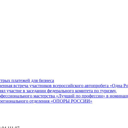
трых платежей для бизнеса
енная встреча участников всероссийского автопробега «Одна Р
участие в заседании федерального комитета по туризму.
офессионального мастерства «Лучший по профессии» в номина
го регионального отделения «ОПОРЫ РОССИИ»