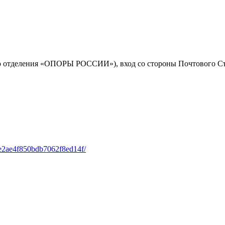
го отделения «ОПОРЫ РОССИИ»), вход со стороны Почтового Съ
/5e2ae4f850bdb7062f8ed14f/