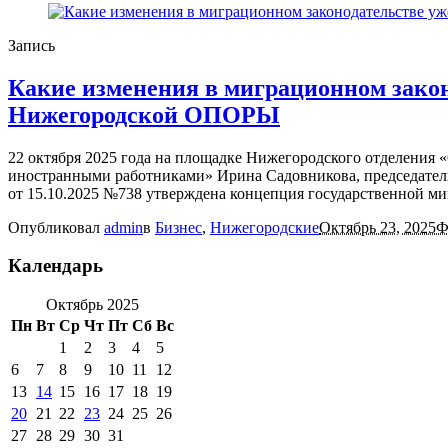
Запись
Какие изменения в миграционном закон
Нижегородской ОПОРЫ
22 октября 2025 года на площадке Нижегородского отделени
иностранными работниками» Ирина Садовникова, председате
от 15.10.2025 №738 утверждена концепция государственной ми
Опубликовал
admin
в
Бизнес
,
Нижегородские
Октябрь 23, 2025
Ф
Календарь
Октябрь 2025
Пн
Вт
Ср
Чт
Пт
Сб
Вс
1
2
3
4
5
6
7
8
9
10
11
12
13
14
15
16
17
18
19
20
21
22
23
24
25
26
27
28
29
30
31