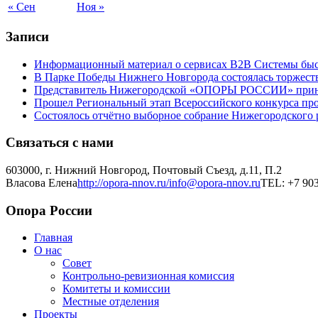
« Сен
Ноя »
Записи
Информационный материал о сервисах В2В Системы быс
В Парке Победы Нижнего Новгорода состоялась торжеств
Представитель Нижегородской «ОПОРЫ РОССИИ» принял 
Прошел Региональный этап Всероссийского конкурса пр
Состоялось отчётно выборное собрание Нижегородско
Связаться с нами
603000, г. Нижний Новгород, Почтовый Съезд, д.11, П.2
Власова Елена
http://opora-nnov.ru/
info@opora-nnov.ru
TEL: +7 903
Опора России
Главная
О нас
Совет
Контрольно-ревизионная комиссия
Комитеты и комиссии
Местные отделения
Проекты