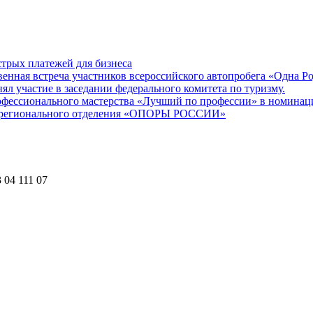
трых платежей для бизнеса
енная встреча участников всероссийского автопробега «Одна Р
участие в заседании федерального комитета по туризму.
офессионального мастерства «Лучший по профессии» в номина
го регионального отделения «ОПОРЫ РОССИИ»
 04 111 07