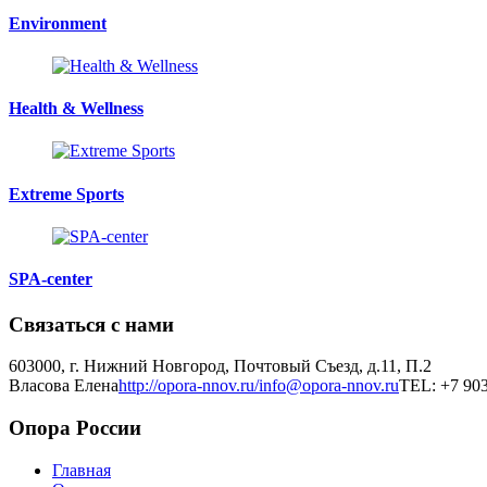
Environment
Health & Wellness
Extreme Sports
SPA-center
Связаться с нами
603000, г. Нижний Новгород, Почтовый Съезд, д.11, П.2
Власова Елена
http://opora-nnov.ru/
info@opora-nnov.ru
TEL: +7 903
Опора России
Главная