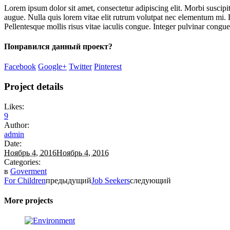
Lorem ipsum dolor sit amet, consectetur adipiscing elit. Morbi suscipi
augue. Nulla quis lorem vitae elit rutrum volutpat nec elementum mi. 
Pellentesque mollis risus vitae iaculis congue. Integer pulvinar congue c
Понравился данный проект?
Facebook
Google+
Twitter
Pinterest
Project details
Likes:
9
Author:
admin
Date:
Ноябрь 4, 2016
Ноябрь 4, 2016
Categories:
в
Goverment
For Children
предыдущий
Job Seekers
следующий
More projects