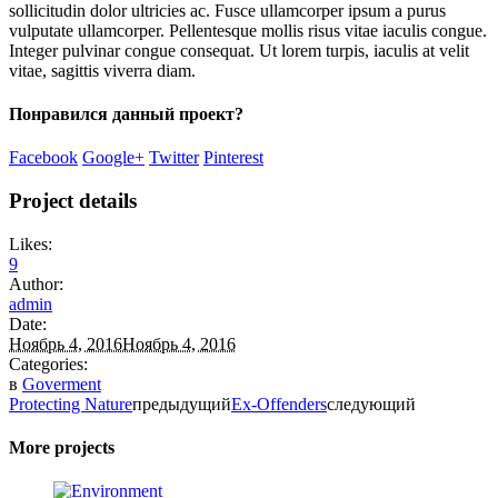
sollicitudin dolor ultricies ac. Fusce ullamcorper ipsum a purus
vulputate ullamcorper. Pellentesque mollis risus vitae iaculis congue.
Integer pulvinar congue consequat. Ut lorem turpis, iaculis at velit
vitae, sagittis viverra diam.
Понравился данный проект?
Facebook
Google+
Twitter
Pinterest
Project details
Likes:
9
Author:
admin
Date:
Ноябрь 4, 2016
Ноябрь 4, 2016
Categories:
в
Goverment
Protecting Nature
предыдущий
Ex-Offenders
следующий
More projects