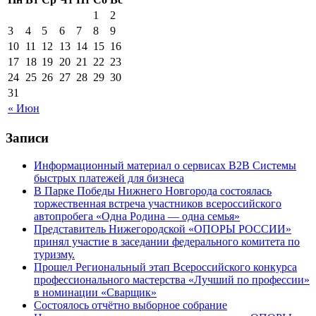
1
2
3
4
5
6
7
8
9
10
11
12
13
14
15
16
17
18
19
20
21
22
23
24
25
26
27
28
29
30
31
« Июн
Записи
Информационный материал о сервисах В2В Системы
быстрых платежей для бизнеса
В Парке Победы Нижнего Новгорода состоялась
торжественная встреча участников всероссийского
автопробега «Одна Родина — одна семья»
Представитель Нижегородской «ОПОРЫ РОССИИ»
принял участие в заседании федерального комитета по
туризму.
Прошел Региональный этап Всероссийского конкурса
профессионального мастерства «Лучший по профессии»
в номинации «Сварщик»
Состоялось отчётно выборное собрание