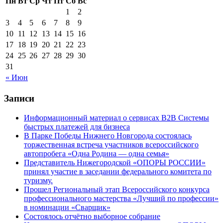
Пн
Вт
Ср
Чт
Пт
Сб
Вс
1
2
3
4
5
6
7
8
9
10
11
12
13
14
15
16
17
18
19
20
21
22
23
24
25
26
27
28
29
30
31
« Июн
Записи
Информационный материал о сервисах В2В Системы
быстрых платежей для бизнеса
В Парке Победы Нижнего Новгорода состоялась
торжественная встреча участников всероссийского
автопробега «Одна Родина — одна семья»
Представитель Нижегородской «ОПОРЫ РОССИИ»
принял участие в заседании федерального комитета по
туризму.
Прошел Региональный этап Всероссийского конкурса
профессионального мастерства «Лучший по профессии»
в номинации «Сварщик»
Состоялось отчётно выборное собрание