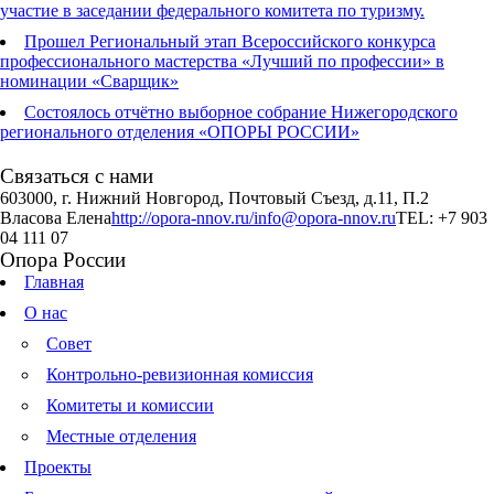
участие в заседании федерального комитета по туризму.
Прошел Региональный этап Всероссийского конкурса
профессионального мастерства «Лучший по профессии» в
номинации «Сварщик»
Состоялось отчётно выборное собрание Нижегородского
регионального отделения «ОПОРЫ РОССИИ»
Связаться с нами
603000, г. Нижний Новгород, Почтовый Съезд, д.11, П.2
Власова Елена
http://opora-nnov.ru/
info@opora-nnov.ru
TEL: +7 903
04 111 07
Опора России
Главная
О нас
Совет
Контрольно-ревизионная комиссия
Комитеты и комиссии
Местные отделения
Проекты