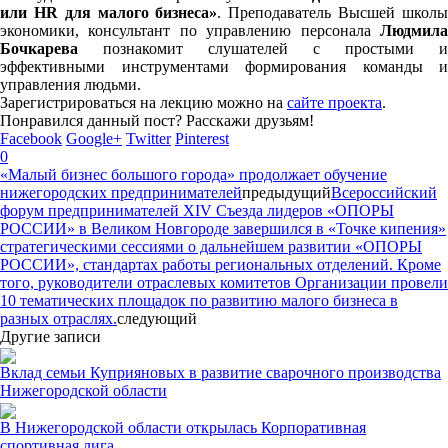
или HR для малого бизнеса»
. Преподаватель Высшей школ
экономики, консультант по управлению персонала
Людмила
Бочкарева
познакомит слушателей с простыми и
эффективными инструментами формирования команды и
управления людьми.
Зарегистрироваться на лекцию можно на
сайте проекта
.
Понравился данный пост? Расскажи друзьям!
Facebook
Google+
Twitter
Pinterest
0
«Малый бизнес большого города» продолжает обучение
нижегородских предпринимателей
предыдущий
Всероссийский
форум предпринимателей ХIV Съезда лидеров «ОПОРЫ
РОССИИ» в Великом Новгороде завершился в «Точке кипения»
стратегическими сессиями о дальнейшем развитии «ОПОРЫ
РОССИИ», стандартах работы региональных отделений. Кроме
того, руководители отраслевых комитетов Организации провели
10 тематических площадок по развитию малого бизнеса в
разных отраслях.
следующий
Другие записи
Вклад семьи Куприяновых в развитие сварочного производства
Нижегородской области
В Нижегородской области открылась Корпоративная
спортивная лига