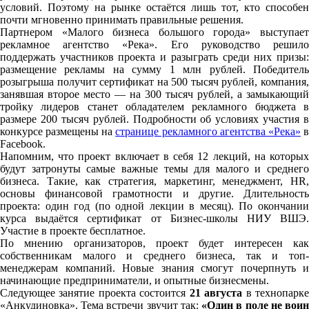
условий. Поэтому на рынке остаётся лишь тот, кто способен
почти мгновенно принимать правильные решения.
Партнером «Малого бизнеса большого города» выступает
рекламное агентство «Река». Его руководство решило
поддержать участников проекта и разыграть среди них призы:
размещение рекламы на сумму 1 млн рублей. Победитель
розыгрыша получит сертификат на 500 тысяч рублей, компания,
занявшая второе место — на 300 тысяч рублей, а замыкающий
тройку лидеров станет обладателем рекламного бюджета в
размере 200 тысяч рублей. Подробности об условиях участия в
конкурсе размещены на
странице рекламного агентства «Река»
Facebook.
Напомним, что проект включает в себя 12 лекций, на которых
будут затронуты самые важные темы для малого и среднего
бизнеса. Такие, как стратегия, маркетинг, менеджмент, HR,
основы финансовой грамотности и другие. Длительность
проекта: один год (по одной лекции в месяц). По окончании
курса выдаётся сертификат от Бизнес-школы НИУ ВШЭ.
Участие в проекте бесплатное.
По мнению организаторов, проект будет интересен как
собственникам малого и среднего бизнеса, так и топ-
менеджерам компаний. Новые знания смогут почерпнуть и
начинающие предприниматели, и опытные бизнесмены.
Следующее занятие проекта состоится
21 августа
в технопарк
«Анкудиновка». Тема встречи звучит так:
«Один в поле не вои