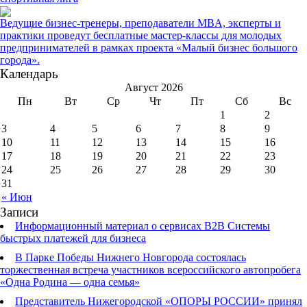
Ведущие бизнес-тренеры, преподаватели MBA, эксперты и
практики проведут бесплатные мастер-классы для молодых
предпринимателей в рамках проекта «Малый бизнес большого
города».
Календарь
Август 2026
Пн
Вт
Ср
Чт
Пт
Сб
Вс
1
2
3
4
5
6
7
8
9
10
11
12
13
14
15
16
17
18
19
20
21
22
23
24
25
26
27
28
29
30
31
« Июн
Записи
Информационный материал о сервисах В2В Системы
быстрых платежей для бизнеса
В Парке Победы Нижнего Новгорода состоялась
торжественная встреча участников всероссийского автопробега
«Одна Родина — одна семья»
Представитель Нижегородской «ОПОРЫ РОССИИ» принял