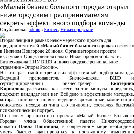
«Малый бизнес большого города» открыл
нижегородским предпринимателям
секреты эффективного подбора команды
Опубликовал
admin
в
Бизнес
,
Нижегородские
Вторая лекция в рамках некоммерческого проекта для
предпринимателей
«
Малый
б
изнес
б
ольшого
г
орода
»
состояла
в Нижнем Новгороде 26 июня. Организаторами проекта
выступают Общественная палата Нижегородской области,
Бизнес-школа НИУ ВШЭ и нижегородское региональное
отделение «Опоры России».
На этот раз темой встречи стал эффективный подбор команды.
Ведущий преподаватель Бизнес–школы ВШЭ и
сертифицированный бизнес-тренер
Екатерина
Кириллова
рассказала, как всего за три минуты определить
подходит кандидат или нет. Всё дело в эффективной методике,
которая позволяет понять ведущие врожденные компетенции
соискателя, исходя из типа его личности, составляя быстрый
психологический портрет.
По словам организатора проекта «Малый Бизнес Большого
Города», члена Общественной палаты Нижегородской
области
Павла Пашинина
, в современном мире необходим
уметь быстро адаптироваться к постоянному изменению