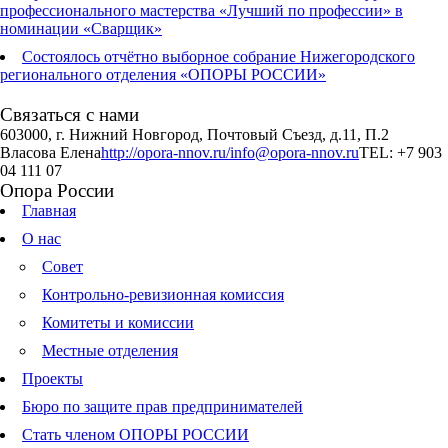
профессионального мастерства «Лучший по профессии» в
номинации «Сварщик»
Состоялось отчётно выборное собрание Нижегородского
регионального отделения «ОПОРЫ РОССИИ»
Связаться с нами
603000, г. Нижний Новгород, Почтовый Съезд, д.11, П.2
Власова Елена
http://opora-nnov.ru/
info@opora-nnov.ru
TEL: +7 903
04 111 07
Опора России
Главная
О нас
Совет
Контрольно-ревизионная комиссия
Комитеты и комиссии
Местные отделения
Проекты
Бюро по защите прав предпринимателей
Стать членом ОПОРЫ РОССИИ