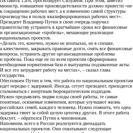
составить 1,4%, прогнозирует Силуанов. При этом, заметил
министр, повышение производительности должно привести «не
к сокращению рабочих мест, а к изменению самой структуры
производства в пользу квалифицированных рабочих мест».
Президент Владимир Путин в свою очередь поручил
правительству устранить в кратчайшие сроки все финансовые
и организационные «пробелы», мешающие реализации
национальных проектов.
«Делать это, конечно, нужно не впопыхах, не в спешке,
а качественно, закрывать правовые долги, снять все финансовые
вопросы, устранить другие организационные проблемы
и пробелы. Пока еще не по всем проектам сформирована
необходимая нормативная база и выпущены подзаконные акты.
И все это затрудняет работу на местах», – сказал глава
государства.
Обеспокоен Путин и тем, что работа по национальным проектам
идет нередко с задержкой. Иногда, сетует президент, приходится
сталкиваться с инертным бюрократическим подходом.
Нужно предъявлять людям плоды своей работы, те самые
понятные, осязаемые изменения, которые улучшают жизнь
российских семей, каждого человека. Нужно помнить, что одна
задержка тянет за собой целую цепочку других. В итоге работа
буксует, – обратился Путин к чиновникам.
Напомним, всего в России реализуются двенадцать
национальных проектов. Они охватывают следующие