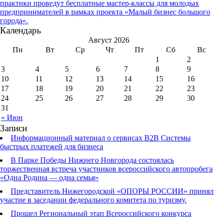
практики проведут бесплатные мастер-классы для молодых
предпринимателей в рамках проекта «Малый бизнес большого
города».
Календарь
Август 2026
Пн
Вт
Ср
Чт
Пт
Сб
Вс
1
2
3
4
5
6
7
8
9
10
11
12
13
14
15
16
17
18
19
20
21
22
23
24
25
26
27
28
29
30
31
« Июн
Записи
Информационный материал о сервисах В2В Системы
быстрых платежей для бизнеса
В Парке Победы Нижнего Новгорода состоялась
торжественная встреча участников всероссийского автопробега
«Одна Родина — одна семья»
Представитель Нижегородской «ОПОРЫ РОССИИ» принял
участие в заседании федерального комитета по туризму.
Прошел Региональный этап Всероссийского конкурса