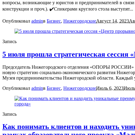
вопросы, возникающие у юристов и предпринимателей в связи 
конструкции и проч.). ✔️Спикерами круглого стола выступят...
Опубликовал
admin
в
Бизнес
,
Нижегородские
Август 14, 2023
Ав
Запись
5 июля прошла стратегическая сессия 
Председатель Нижегородского отделения «ОПОРЫ РОССИИ» при
новую стратегию социально-экономического развития Нижего
Музея предпринимательства Нижегородской области. Каждый у
Опубликовал
admin
в
Бизнес
,
Нижегородские
Июль 6, 2023
Июль 
Запись
Как понимать клиентов и находить уни
рамках образовательного проекта «Мал