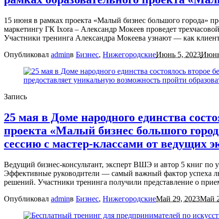
15 июня в рамках проекта «Малый бизнес большого города» п
маркетингу ГК Ixora – Александр Мокеев проведет трехчасов
Участники тренинга Александра Мокеева узнают — как клиент
Опубликовал
admin
в
Бизнес
,
Нижегородские
Июнь 5, 2023
Июнь
Запись
25 мая в Доме народного единства сост
проекта «Малый бизнес большого город
сессию с мастер-классами от ведущих э
Ведущий бизнес-консультант, эксперт ВШЭ и автор 5 книг по
Эффективные руководители — самый важный фактор успеха люб
решений. Участники тренинга получили представление о прием
Опубликовал
admin
в
Бизнес
,
Нижегородские
Май 29, 2023
Май 2